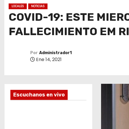
o
LOCALES
NOTICIAS
COVID-19: ESTE MIE
FALLECIMIENTO EM R
Por
Administrador1
Ene 14, 2021
Escuchanos en vivo