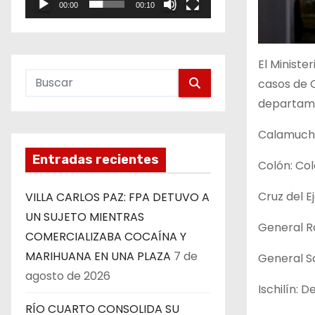
00:00
00:10
e
o
El Ministe
casos de C
departam
Calamuchit
Entradas recientes
Colón: Col
Cruz del Ej
VILLA CARLOS PAZ: FPA DETUVO A
UN SUJETO MIENTRAS
General Ro
COMERCIALIZABA COCAÍNA Y
MARIHUANA EN UNA PLAZA
7 de
General Sa
agosto de 2026
Ischilín: D
RÍO CUARTO CONSOLIDA SU