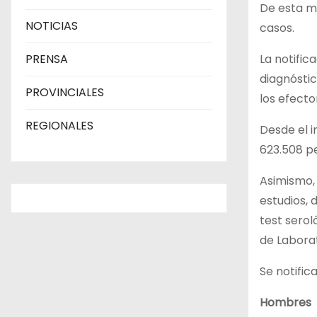
De esta ma
NOTICIAS
casos.
La notific
PRENSA
diagnósti
PROVINCIALES
los efecto
REGIONALES
Desde el i
623.508 pe
Asimismo, 
estudios, 
test serol
de Laborat
Se notific
Hombres