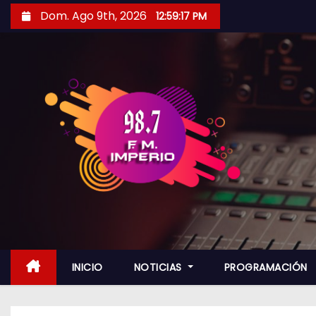
S
Dom. Ago 9th, 2026
12:59:19 PM
a
l
t
a
r
a
l
c
o
n
t
e
n
INICIO
NOTICIAS
PROGRAMACIÓN
i
d