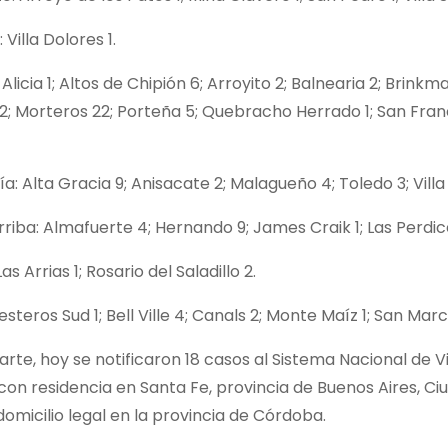
 Villa Dolores 1.
Alicia 1; Altos de Chipión 6; Arroyito 2; Balnearia 2; Brinkm
; Morteros 22; Porteña 5; Quebracho Herrado 1; San Francis
a: Alta Gracia 9; Anisacate 2; Malagueño 4; Toledo 3; Vill
riba: Almafuerte 4; Hernando 9; James Craik 1; Las Perdices 
s Arrias 1; Rosario del Saladillo 2.
esteros Sud 1; Bell Ville 4; Canals 2; Monte Maíz 1; San Marc
arte, hoy se notificaron 18 casos al Sistema Nacional de V
on residencia en Santa Fe, provincia de Buenos Aires, C
omicilio legal en la provincia de Córdoba.