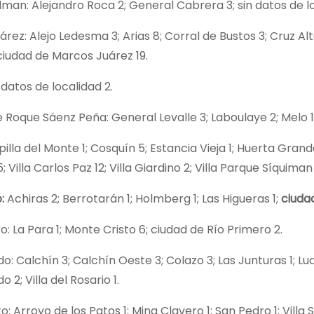
man: Alejandro Roca 2; General Cabrera 3; sin datos de lo
rez: Alejo Ledesma 3; Arias 8; Corral de Bustos 3; Cruz Alta
ciudad de Marcos Juárez 19.
 datos de localidad 2.
 Roque Sáenz Peña: General Levalle 3; Laboulaye 2; Melo 1
pilla del Monte 1; Cosquín 5; Estancia Vieja 1; Huerta Grande
Villa Carlos Paz 12; Villa Giardino 2; Villa Parque Síquiman 
:
Achiras 2; Berrotarán 1; Holmberg 1; Las Higueras 1;
ciuda
o: La Para 1; Monte Cristo 6; ciudad de Río Primero 2.
o: Calchín 3; Calchín Oeste 3; Colazo 3; Las Junturas 1; Luqu
 2; Villa del Rosario 1.
o: Arroyo de los Patos 1; Mina Clavero 1; San Pedro 1; Villa 