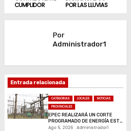
CUMPLIDOR
POR LAS LLUVIAS
v
e
Por
g
Administrador1
a
c
i
Entrada relacionada
ó
n
CATEGORIAS
LOCALES
NOTICIAS
PROVINCIALES
d
EPEC REALIZARÁ UN CORTE
e
PROGRAMADO DE ENERGÍA ESTE
JUEVES EN RÍO CUARTO
Ago 5, 2026
Administrador1