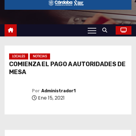
o
LOCALES
NOTICIAS
COMIENZA EL PAGO A AUTORIDADES DE
MESA
Por
Administrador1
Ene 15, 2021