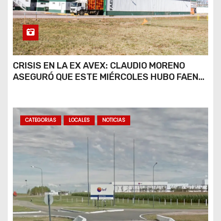
CRISIS EN LA EX AVEX: CLAUDIO MORENO
ASEGURÓ QUE ESTE MIÉRCOLES HUBO FAENA
PARCIAL Y QUE AÚN NO HAY DEFINICIONES
SOBRE EL FUTURO DE LA PLANTA
CATEGORIAS
LOCALES
NOTICIAS