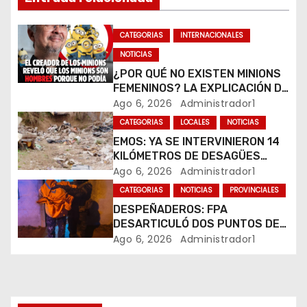
d
CATEGORIAS
INTERNACIONALES
e
NOTICIAS
e
¿POR QUÉ NO EXISTEN MINIONS
FEMENINOS? LA EXPLICACIÓN DE
n
SU CREADOR QUE VOLVIÓ A
Ago 6, 2026
Administrador1
VIRALIZARSE
CATEGORIAS
LOCALES
NOTICIAS
t
EMOS: YA SE INTERVINIERON 14
r
KILÓMETROS DE DESAGÜES
PLUVIALES
Ago 6, 2026
Administrador1
a
CATEGORIAS
NOTICIAS
PROVINCIALES
DESPEÑADEROS: FPA
d
DESARTICULÓ DOS PUNTOS DE
VENTA DE DROGAS. TRES
Ago 6, 2026
Administrador1
a
DETENIDOS
s