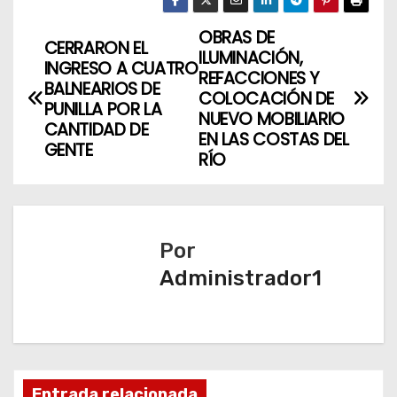
OBRAS DE
N
CERRARON EL
ILUMINACIÓN,
INGRESO A CUATRO
a
REFACCIONES Y
BALNEARIOS DE
COLOCACIÓN DE
PUNILLA POR LA
v
NUEVO MOBILIARIO
CANTIDAD DE
EN LAS COSTAS DEL
GENTE
e
RÍO
g
a
Por
c
Administrador1
i
ó
n
Entrada relacionada