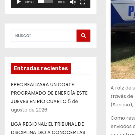
00:00
00:10
e
o
Entradas recientes
EPEC REALIZARÁ UN CORTE
A raíz de 
PROGRAMADO DE ENERGÍA ESTE
través de 
JUEVES EN RÍO CUARTO
5 de
(Senasa),
agosto de 2026
Como resul
LIGA REGIONAL: EL TRIBUNAL DE
enviados a
DISCIPLINA DIO A CONOCER LAS
encontraro