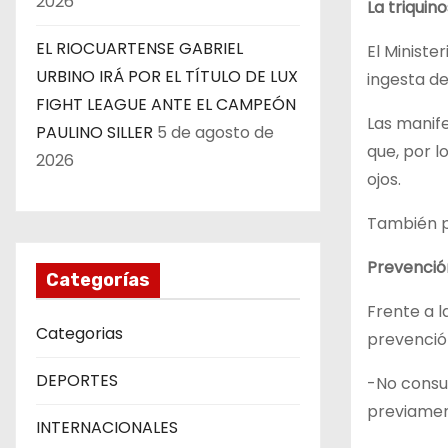
2026
La triquino
EL RIOCUARTENSE GABRIEL
El Ministe
URBINO IRÁ POR EL TÍTULO DE LUX
ingesta de
FIGHT LEAGUE ANTE EL CAMPEÓN
Las manif
PAULINO SILLER
5 de agosto de
que, por l
2026
ojos.
También p
Prevenció
Categorías
Frente a l
Categorias
prevenció
DEPORTES
-No consu
previamen
INTERNACIONALES