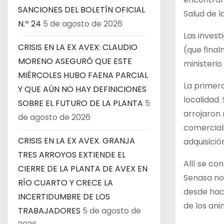
SANCIONES DEL BOLETÍN OFICIAL
Salud de l
N.º 24
5 de agosto de 2026
Las inves
CRISIS EN LA EX AVEX: CLAUDIO
(que final
MORENO ASEGURÓ QUE ESTE
ministerio
MIÉRCOLES HUBO FAENA PARCIAL
La primera
Y QUE AÚN NO HAY DEFINICIONES
localidad.
SOBRE EL FUTURO DE LA PLANTA
5
arrojaron 
de agosto de 2026
comerciali
CRISIS EN LA EX AVEX. GRANJA
adquisici
TRES ARROYOS EXTIENDE EL
Allí se co
CIERRE DE LA PLANTA DE AVEX EN
Senasa not
RÍO CUARTO Y CRECE LA
desde hace
INCERTIDUMBRE DE LOS
de los ani
TRABAJADORES
5 de agosto de