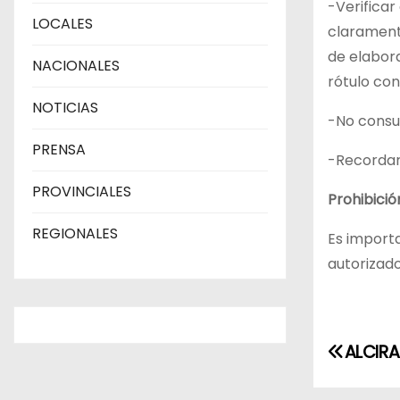
-Verificar
LOCALES
clarament
de elabor
NACIONALES
rótulo con
NOTICIAS
-No consum
PRENSA
-Recordar 
PROVINCIALES
Prohibició
REGIONALES
Es import
autorizad
N
ALCIRA
a