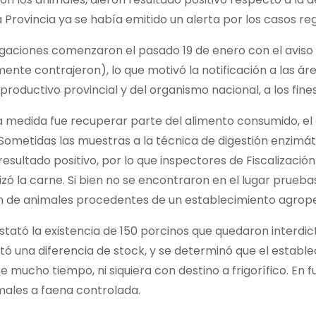
a Provincia ya se había emitido un alerta por los casos reg
tigaciones comenzaron el pasado 19 de enero con el avis
mente contrajeron), lo que motivó la notificación a las ár
 productivo provincial y del organismo nacional, a los fines
 medida fue recuperar parte del alimento consumido, el c
 Sometidas las muestras a la técnica de digestión enzimáti
resultado positivo, por lo que inspectores de Fiscalizació
zó la carne. Si bien no se encontraron en el lugar prueba
ón de animales procedentes de un establecimiento agrop
nstató la existencia de 150 porcinos que quedaron interdi
ó una diferencia de stock, y se determinó que el estable
 mucho tiempo, ni siquiera con destino a frigorífico. En f
males a faena controlada.