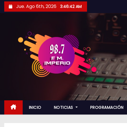
S
Jue. Ago 6th, 2026
3:46:44 AM
a
l
t
a
r
a
l
c
o
n
t
e
n
INICIO
NOTICIAS
PROGRAMACIÓN
i
d