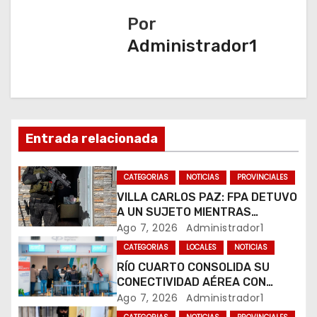
i
Por
ó
Administrador1
n
d
e
Entrada relacionada
e
n
CATEGORIAS
NOTICIAS
PROVINCIALES
VILLA CARLOS PAZ: FPA DETUVO
t
A UN SUJETO MIENTRAS
COMERCIALIZABA COCAÍNA Y
Ago 7, 2026
Administrador1
r
MARIHUANA EN UNA PLAZA
CATEGORIAS
LOCALES
NOTICIAS
a
RÍO CUARTO CONSOLIDA SU
CONECTIVIDAD AÉREA CON
d
CUATRO VUELOS SEMANALES A
Ago 7, 2026
Administrador1
BUENOS AIRES