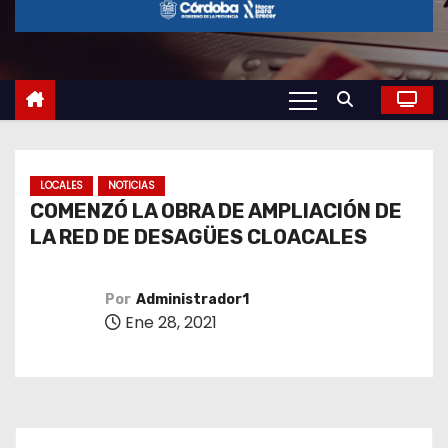
o
LOCALES
NOTICIAS
COMENZÓ LA OBRA DE AMPLIACIÓN DE
LA RED DE DESAGÜES CLOACALES
Por
Administrador1
Ene 28, 2021