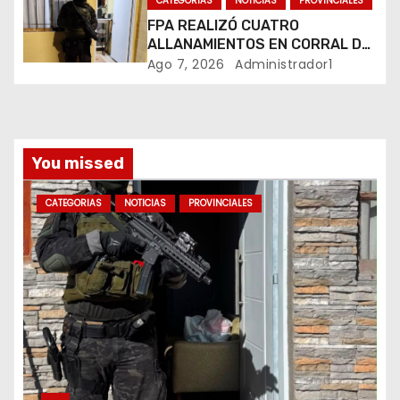
CATEGORIAS
NOTICIAS
PROVINCIALES
a
FPA REALIZÓ CUATRO
ALLANAMIENTOS EN CORRAL DE
s
BUSTOS-IFFLINGER
Ago 7, 2026
Administrador1
You missed
CATEGORIAS
NOTICIAS
PROVINCIALES