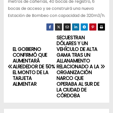
metros de cañerías, 40 bocas de registro, 6
bocas de acceso y se construirá una nueva
Estación de Bombeo con capacidad de 320m3/h.
SECUESTRAN
N
DÓLARES Y UN
a
EL GOBIERNO
VEHÍCULO DE ALTA
CONFIRMÓ QUE
GAMA TRAS UN
v
AUMENTARÁ
ALLANAMIENTO
ALREDEDOR DE 50%
RELACIONADO A LA
e
EL MONTO DE LA
ORGANIZACIÓN
TARJETA
NARCO QUE
g
ALIMENTAR
OPERABA AL SUR DE
LA CIUDAD DE
a
CÓRDOBA
c