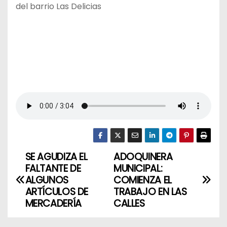
del barrio Las Delicias
SE AGUDIZA EL
ADOQUINERA
N
FALTANTE DE
MUNICIPAL:
a
ALGUNOS
COMIENZA EL
ARTÍCULOS DE
TRABAJO EN LAS
v
MERCADERÍA
CALLES
e