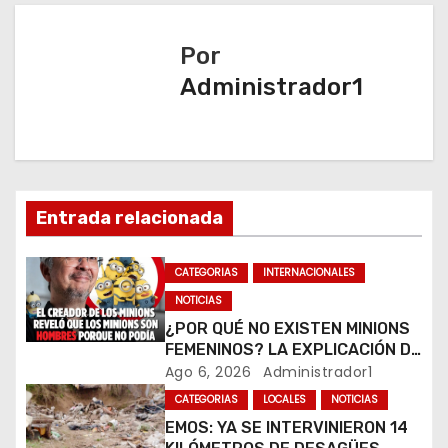
g
Por
a
Administrador1
c
i
ó
Entrada relacionada
n
CATEGORIAS
INTERNACIONALES
d
NOTICIAS
e
¿POR QUÉ NO EXISTEN MINIONS
FEMENINOS? LA EXPLICACIÓN DE
e
SU CREADOR QUE VOLVIÓ A
Ago 6, 2026
Administrador1
VIRALIZARSE
CATEGORIAS
LOCALES
NOTICIAS
n
EMOS: YA SE INTERVINIERON 14