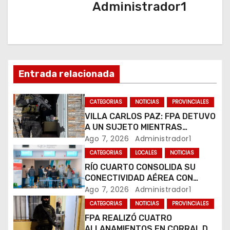
a
Administrador1
c
i
ó
Entrada relacionada
n
CATEGORIAS
NOTICIAS
PROVINCIALES
d
VILLA CARLOS PAZ: FPA DETUVO
A UN SUJETO MIENTRAS
e
COMERCIALIZABA COCAÍNA Y
Ago 7, 2026
Administrador1
MARIHUANA EN UNA PLAZA
e
CATEGORIAS
LOCALES
NOTICIAS
RÍO CUARTO CONSOLIDA SU
n
CONECTIVIDAD AÉREA CON
CUATRO VUELOS SEMANALES A
Ago 7, 2026
Administrador1
t
BUENOS AIRES
CATEGORIAS
NOTICIAS
PROVINCIALES
r
FPA REALIZÓ CUATRO
ALLANAMIENTOS EN CORRAL DE