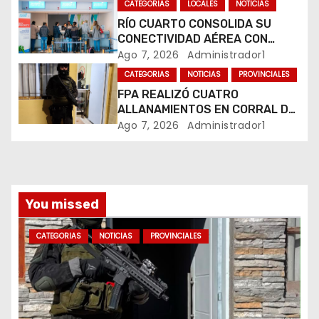
e
CATEGORIAS
LOCALES
NOTICIAS
RÍO CUARTO CONSOLIDA SU
n
CONECTIVIDAD AÉREA CON
CUATRO VUELOS SEMANALES A
Ago 7, 2026
Administrador1
t
BUENOS AIRES
CATEGORIAS
NOTICIAS
PROVINCIALES
r
FPA REALIZÓ CUATRO
ALLANAMIENTOS EN CORRAL DE
a
BUSTOS-IFFLINGER
Ago 7, 2026
Administrador1
d
a
You missed
s
CATEGORIAS
NOTICIAS
PROVINCIALES