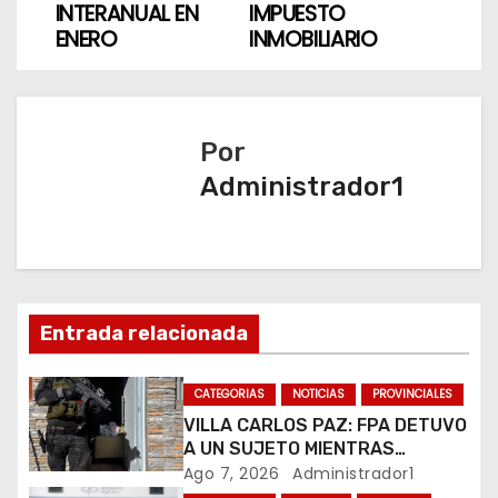
INTERANUAL EN
IMPUESTO
v
ENERO
INMOBILIARIO
e
g
Por
a
Administrador1
c
i
ó
Entrada relacionada
n
CATEGORIAS
NOTICIAS
PROVINCIALES
d
VILLA CARLOS PAZ: FPA DETUVO
A UN SUJETO MIENTRAS
e
COMERCIALIZABA COCAÍNA Y
Ago 7, 2026
Administrador1
MARIHUANA EN UNA PLAZA