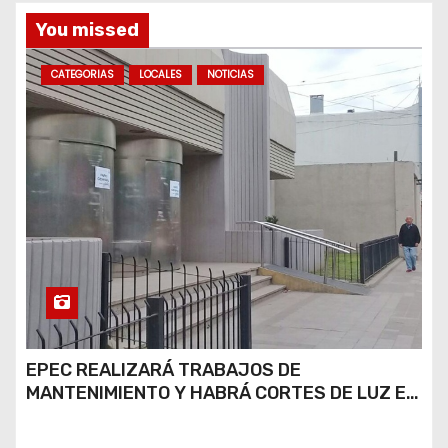
s
You missed
CATEGORIAS
LOCALES
NOTICIAS
EPEC REALIZARÁ TRABAJOS DE
MANTENIMIENTO Y HABRÁ CORTES DE LUZ EN
DISTINTOS SECTORES DE RÍO CUARTO