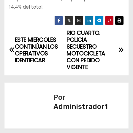
14,4% del total.
RIO CUARTO.
N
ESTE MIERCOLES
POLICIA
a
CONTINÚAN LOS
SECUESTRO
OPERATIVOS
MOTOCICLETA
v
IDENTIFICAR
CON PEDIDO
VIGENTE
e
g
a
Por
Administrador1
c
i