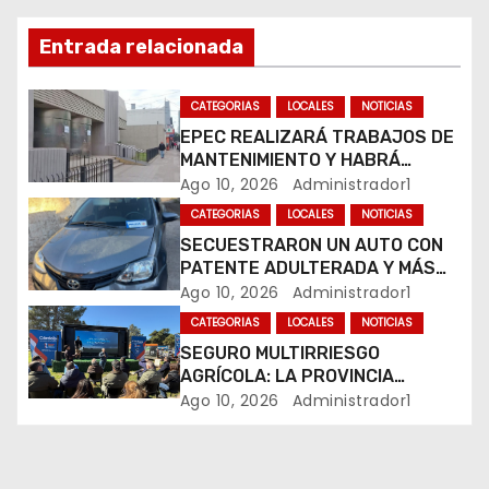
ó
n
Entrada relacionada
d
CATEGORIAS
LOCALES
NOTICIAS
e
EPEC REALIZARÁ TRABAJOS DE
MANTENIMIENTO Y HABRÁ
e
CORTES DE LUZ EN DISTINTOS
Ago 10, 2026
Administrador1
SECTORES DE RÍO CUARTO
CATEGORIAS
LOCALES
NOTICIAS
n
SECUESTRARON UN AUTO CON
PATENTE ADULTERADA Y MÁS
t
DE 20 MOTOS DURANTE LOS
Ago 10, 2026
Administrador1
OPERATIVOS DEL FIN DE
r
CATEGORIAS
LOCALES
NOTICIAS
SEMANA
SEGURO MULTIRRIESGO
a
AGRÍCOLA: LA PROVINCIA
ENTREGÓ INDEMNIZACIONES A
Ago 10, 2026
Administrador1
d
PRODUCTORES DEL SUR
PROVINCIAL
a