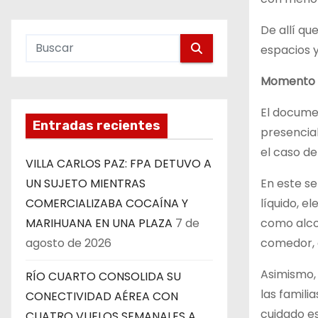
De allí qu
espacios y
Momento 
El documen
Entradas recientes
presencia
el caso de
VILLA CARLOS PAZ: FPA DETUVO A
En este s
UN SUJETO MIENTRAS
líquido, e
COMERCIALIZABA COCAÍNA Y
como alcoh
MARIHUANA EN UNA PLAZA
7 de
comedor, 
agosto de 2026
Asimismo, 
RÍO CUARTO CONSOLIDA SU
las famili
CONECTIVIDAD AÉREA CON
cuidado es
CUATRO VUELOS SEMANALES A