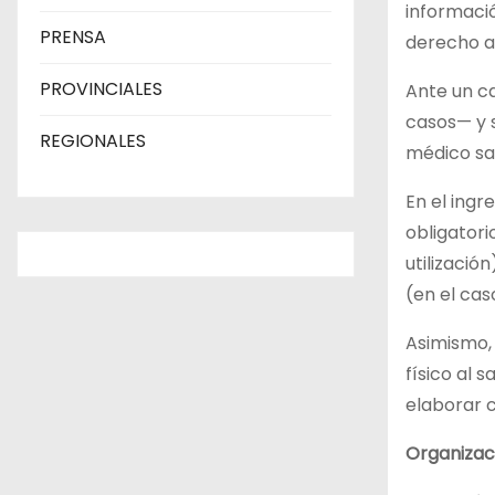
informació
PRENSA
derecho a 
PROVINCIALES
Ante un c
casos— y s
REGIONALES
médico san
En el ingr
obligatori
utilizaci
(en el cas
Asimismo, 
físico al 
elaborar c
Organizac