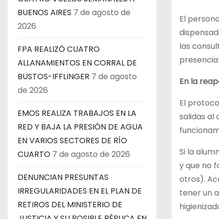
BUENOS AIRES
7 de agosto de
El person
2026
dispensado
las consul
FPA REALIZÓ CUATRO
presencia
ALLANAMIENTOS EN CORRAL DE
BUSTOS-IFFLINGER
7 de agosto
En la reap
de 2026
El protoco
EMOS REALIZA TRABAJOS EN LA
salidas al
RED Y BAJA LA PRESIÓN DE AGUA
funcionam
EN VARIOS SECTORES DE RÍO
Si la alum
CUARTO
7 de agosto de 2026
y que no f
DENUNCIAN PRESUNTAS
otros). Ac
IRREGULARIDADES EN EL PLAN DE
tener un a
RETIROS DEL MINISTERIO DE
higienizado
JUSTICIA Y SU POSIBLE RÉPLICA EN