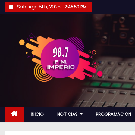
S
Sáb. Ago 8th, 2026
2:45:51 PM
a
l
t
a
r
a
l
c
o
n
t
e
n
INICIO
NOTICIAS
PROGRAMACIÓN
i
d