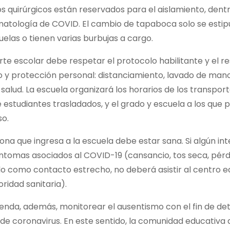
os quirúrgicos están reservados para el aislamiento, den
matología de COVID. El cambio de tapaboca solo se estipu
uelas o tienen varias burbujas a cargo.
rte escolar debe respetar el protocolo habilitante y el
o y protección personal: distanciamiento, lavado de mano
salud. La escuela organizará los horarios de los transport
e estudiantes trasladados, y el grado y escuela a los que 
o.
na que ingresa a la escuela debe estar sana. Si algún i
íntomas asociados al COVID-19 (cansancio, tos seca, pérdi
do como contacto estrecho, no deberá asistir al centro 
oridad sanitaria).
nda, además, monitorear el ausentismo con el fin de det
e coronavirus. En este sentido, la comunidad educativa 