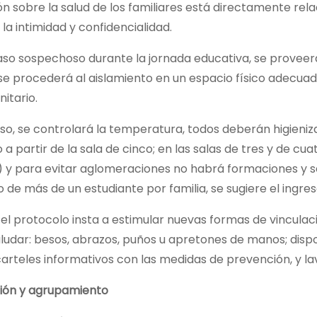
n sobre la salud de los familiares está directamente re
la intimidad y confidencialidad.
aso sospechoso durante la jornada educativa, se proveer
e procederá al aislamiento en un espacio físico adecuado
itario.
eso, se controlará la temperatura, todos deberán higieniz
o a partir de la sala de cinco; en las salas de tres y de 
ón) y para evitar aglomeraciones no habrá formaciones y 
o de más de un estudiante por familia, se sugiere el ingre
el protocolo insta a estimular nuevas formas de vinculac
saludar: besos, abrazos, puños u apretones de manos; disp
arteles informativos con las medidas de prevención, y la
ión y agrupamiento