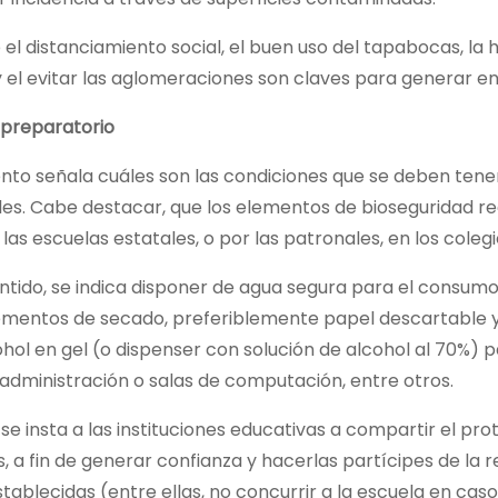
e el distanciamiento social, el buen uso del tapabocas, la 
 el evitar las aglomeraciones son claves para generar e
preparatorio
to señala cuáles son las condiciones que se deben tener 
les. Cabe destacar, que los elementos de bioseguridad r
 las escuelas estatales, o por las patronales, en los coleg
entido, se indica disponer de agua segura para el consu
lementos de secado, preferiblemente papel descartable y
ol en gel (o dispenser con solución de alcohol al 70%) 
administración o salas de computación, entre otros.
se insta a las instituciones educativas a compartir el pro
as, a fin de generar confianza y hacerlas partícipes de la
tablecidas (entre ellas, no concurrir a la escuela en cas