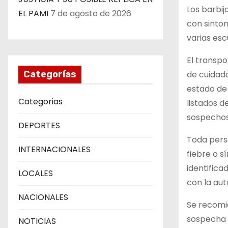
Los barbij
EL PAMI
7 de agosto de 2026
con sinto
varias esc
El transpo
de cuidad
Categorías
estado de 
Categorias
listados d
sospechos
DEPORTES
Toda perso
INTERNACIONALES
fiebre o s
identifica
LOCALES
con la aut
NACIONALES
Se recomie
sospecha d
NOTICIAS