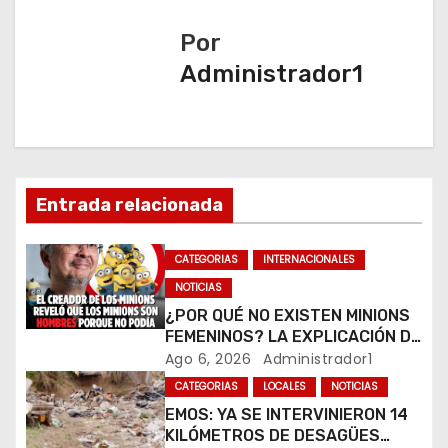
g
Por
a
Administrador1
c
i
ó
Entrada relacionada
n
CATEGORIAS
INTERNACIONALES
d
NOTICIAS
e
¿POR QUÉ NO EXISTEN MINIONS
FEMENINOS? LA EXPLICACIÓN DE
e
SU CREADOR QUE VOLVIÓ A
Ago 6, 2026
Administrador1
VIRALIZARSE
CATEGORIAS
LOCALES
NOTICIAS
n
EMOS: YA SE INTERVINIERON 14
t
KILÓMETROS DE DESAGÜES