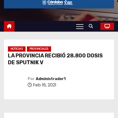
o
NOTICIAS
PROVINCIALES
LA PROVINCIA RECIBIÓ 28.800 DOSIS
DE SPUTNIK V
Por
Administrador1
Feb 16, 2021