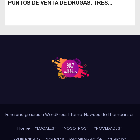
PUNTOS DE VENTA DE DROGAS. TRES
DETENIDOS
Funciona gracias a WordPress
|
Tema: Newses de
Themeansar
.
Home
°LOCALES°
°NOSOTROS°
°NOVEDADES°
°PUBLICIDAD°
NOTICIAS
PROGRAMACIÓN
CURIOSO