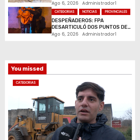
PLUVIALES
Ago 6, 2026
Administrador1
r
CATEGORIAS
NOTICIAS
PROVINCIALES
DESPEÑADEROS: FPA
a
DESARTICULÓ DOS PUNTOS DE
VENTA DE DROGAS. TRES
Ago 6, 2026
Administrador1
d
DETENIDOS
a
s
You missed
CATEGORIAS