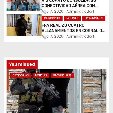
RÍO CUARTO CONSOLIDA SU
CONECTIVIDAD AÉREA CON
t
CUATRO VUELOS SEMANALES A
Ago 7, 2026
Administrador1
BUENOS AIRES
r
CATEGORIAS
NOTICIAS
PROVINCIALES
FPA REALIZÓ CUATRO
a
ALLANAMIENTOS EN CORRAL DE
BUSTOS-IFFLINGER
Ago 7, 2026
Administrador1
d
a
s
You missed
CATEGORIAS
NOTICIAS
PROVINCIALES