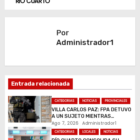
RIO CUARTO
e
g
a
Por
Administrador1
c
i
ó
n
Entrada relacionada
d
CATEGORIAS
NOTICIAS
PROVINCIALES
e
VILLA CARLOS PAZ: FPA DETUVO
A UN SUJETO MIENTRAS
e
COMERCIALIZABA COCAÍNA Y
Ago 7, 2026
Administrador1
MARIHUANA EN UNA PLAZA
CATEGORIAS
LOCALES
NOTICIAS
n