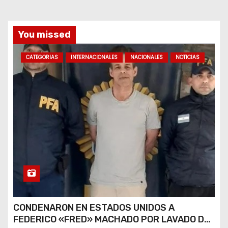
s
You missed
CATEGORIAS
INTERNACIONALES
NACIONALES
NOTICIAS
CONDENARON EN ESTADOS UNIDOS A
FEDERICO «FRED» MACHADO POR LAVADO DE