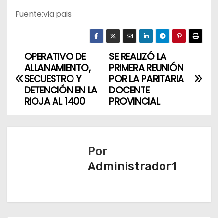
Fuente:via pais
OPERATIVO DE
SE REALIZÓ LA
N
ALLANAMIENTO,
PRIMERA REUNIÓN
a
SECUESTRO Y
POR LA PARITARIA
DETENCIÓN EN LA
DOCENTE
v
RIOJA AL 1400
PROVINCIAL
e
g
Por
a
Administrador1
c
i