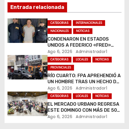
ó
Entrada relacionada
n
CATEGORIAS
INTERNACIONALES
d
NACIONALES
NOTICIAS
e
CONDENARON EN ESTADOS
UNIDOS A FEDERICO «FRED»
e
MACHADO POR LAVADO DE
Ago 6, 2026
Administrador1
DINERO Y FRAUDE
CATEGORIAS
LOCALES
NOTICIAS
n
PROVINCIALES
t
RÍO CUARTO: FPA APREHENDIÓ A
UN HOMBRE TRAS UN HECHO DE
r
HURTO EN UNA VETERINARIA
Ago 6, 2026
Administrador1
CATEGORIAS
LOCALES
NOTICIAS
a
EL MERCADO URBANO REGRESA
d
ESTE DOMINGO CON MÁS DE 50
EMPRENDEDORES LOCALES
Ago 6, 2026
Administrador1
a