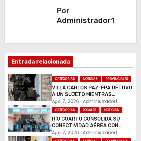
g
Por
a
Administrador1
c
i
ó
Entrada relacionada
n
CATEGORIAS
NOTICIAS
PROVINCIALES
d
VILLA CARLOS PAZ: FPA DETUVO
A UN SUJETO MIENTRAS
e
COMERCIALIZABA COCAÍNA Y
Ago 7, 2026
Administrador1
MARIHUANA EN UNA PLAZA
e
CATEGORIAS
LOCALES
NOTICIAS
RÍO CUARTO CONSOLIDA SU
n
CONECTIVIDAD AÉREA CON
CUATRO VUELOS SEMANALES A
Ago 7, 2026
Administrador1
t
BUENOS AIRES