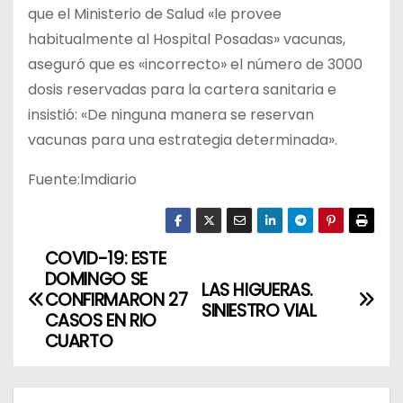
que el Ministerio de Salud «le provee
habitualmente al Hospital Posadas» vacunas,
aseguró que es «incorrecto» el número de 3000
dosis reservadas para la cartera sanitaria e
insistió: «De ninguna manera se reservan
vacunas para una estrategia determinada».
Fuente:lmdiario
COVID-19: ESTE
N
DOMINGO SE
LAS HIGUERAS.
a
CONFIRMARON 27
SINIESTRO VIAL
CASOS EN RIO
v
CUARTO
e