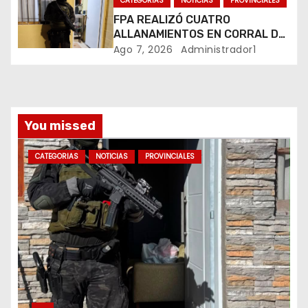
CATEGORIAS
NOTICIAS
PROVINCIALES
r
FPA REALIZÓ CUATRO
ALLANAMIENTOS EN CORRAL DE
a
BUSTOS-IFFLINGER
Ago 7, 2026
Administrador1
d
a
You missed
s
CATEGORIAS
NOTICIAS
PROVINCIALES