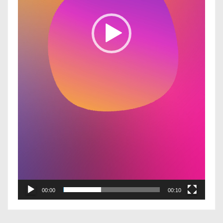
r
d
e
v
í
d
e
o
00:00
00:10