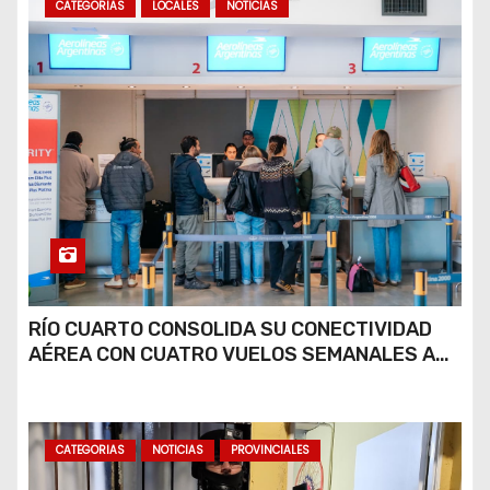
CATEGORIAS
LOCALES
NOTICIAS
RÍO CUARTO CONSOLIDA SU CONECTIVIDAD
AÉREA CON CUATRO VUELOS SEMANALES A
BUENOS AIRES
CATEGORIAS
NOTICIAS
PROVINCIALES