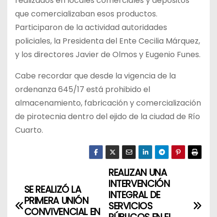
realizados en locales comerciales y depósitos
que comercializaban esos productos.
Participaron de la actividad autoridades
policiales, la Presidenta del Ente Cecilia Márquez,
y los directores Javier de Olmos y Eugenio Funes.
Cabe recordar que desde la vigencia de la
ordenanza 645/17 está prohibido el
almacenamiento, fabricación y comercialización
de pirotecnia dentro del ejido de la ciudad de Río
Cuarto.
REALIZAN UNA
N
INTERVENCIÓN
SE REALIZÓ LA
a
INTEGRAL DE
PRIMERA UNIÓN
SERVICIOS
CONVIVENCIAL EN