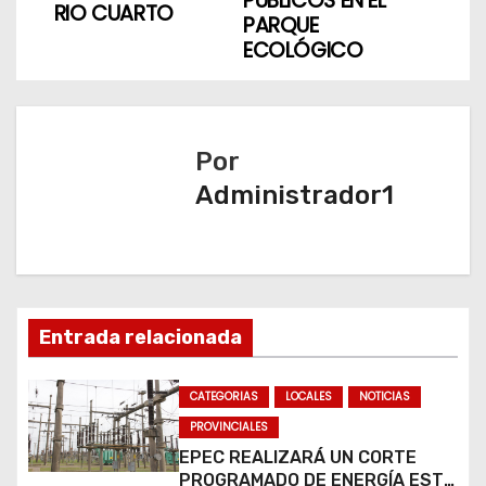
v
PÚBLICOS EN EL
RIO CUARTO
PARQUE
e
ECOLÓGICO
g
a
Por
c
Administrador1
i
ó
n
Entrada relacionada
d
CATEGORIAS
LOCALES
NOTICIAS
e
PROVINCIALES
e
EPEC REALIZARÁ UN CORTE
PROGRAMADO DE ENERGÍA ESTE