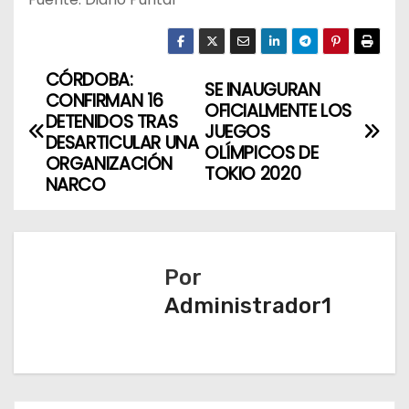
CÓRDOBA:
N
SE INAUGURAN
CONFIRMAN 16
OFICIALMENTE LOS
a
DETENIDOS TRAS
JUEGOS
DESARTICULAR UNA
OLÍMPICOS DE
v
ORGANIZACIÓN
TOKIO 2020
NARCO
e
g
a
Por
Administrador1
c
i
ó