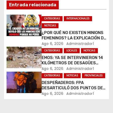
n
Entrada relacionada
d
CATEGORIAS
INTERNACIONALES
e
NOTICIAS
¿POR QUÉ NO EXISTEN MINIONS
e
FEMENINOS? LA EXPLICACIÓN DE
SU CREADOR QUE VOLVIÓ A
Ago 6, 2026
Administrador1
n
VIRALIZARSE
CATEGORIAS
LOCALES
NOTICIAS
t
EMOS: YA SE INTERVINIERON 14
KILÓMETROS DE DESAGÜES
r
PLUVIALES
Ago 6, 2026
Administrador1
CATEGORIAS
NOTICIAS
PROVINCIALES
a
DESPEÑADEROS: FPA
DESARTICULÓ DOS PUNTOS DE
d
VENTA DE DROGAS. TRES
Ago 6, 2026
Administrador1
DETENIDOS
a
s