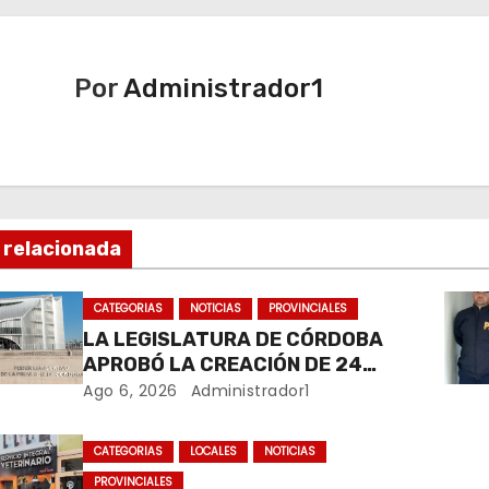
Por
Administrador1
 relacionada
CATEGORIAS
NOTICIAS
PROVINCIALES
LA LEGISLATURA DE CÓRDOBA
APROBÓ LA CREACIÓN DE 24
NUEVOS ÓRGANOS DEL
Ago 6, 2026
Administrador1
MINISTERIO PÚBLICO DE LA
DEFENSA
CATEGORIAS
LOCALES
NOTICIAS
PROVINCIALES