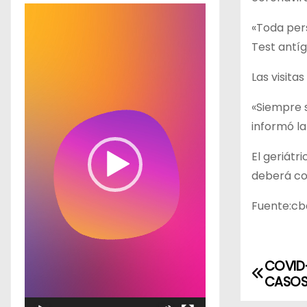
R
«Toda pers
e
Test antíg
p
r
Las visita
o
«Siempre s
d
informó la
u
c
El geriátr
t
deberá con
o
r
Fuente:c
d
e
v
COVID-
N
CASOS 
í
a
d