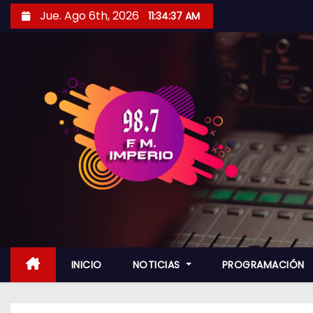
S
Jue. Ago 6th, 2026
11:34:39 AM
a
l
t
a
r
a
l
c
o
n
t
e
n
INICIO
NOTICIAS
PROGRAMACIÓN
i
d