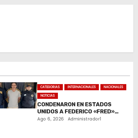
CATEGORIAS
INTERNACIONALES
NACIONALES
NOTICIAS
CONDENARON EN ESTADOS
UNIDOS A FEDERICO «FRED»
MACHADO POR LAVADO DE
Ago 6, 2026
Administrador1
DINERO Y FRAUDE