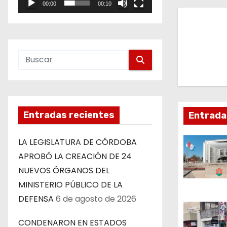
00:00
00:10
e
v
o
e
g
a
c
Entradas recientes
Entrada
i
ó
LA LEGISLATURA DE CÓRDOBA
APROBÓ LA CREACIÓN DE 24
n
NUEVOS ÓRGANOS DEL
d
MINISTERIO PÚBLICO DE LA
DEFENSA
6 de agosto de 2026
e
CONDENARON EN ESTADOS