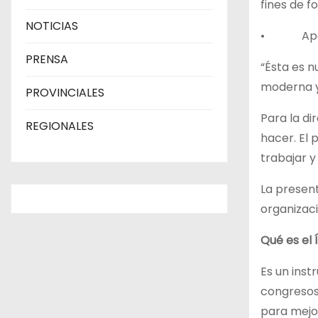
fines de f
NOTICIAS
• Apertur
PRENSA
“Ésta es n
moderna y
PROVINCIALES
Para la di
REGIONALES
hacer. El
trabajar y
La present
organizaci
Qué es el 
Es un inst
congresos
para mejor