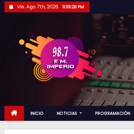
S
Vie. Ago 7th, 2026
11:39:29 PM
a
l
t
a
r
a
l
c
o
n
t
e
n
INICIO
NOTICIAS
PROGRAMACIÓN
i
d