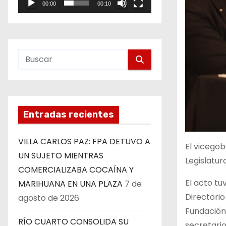
00:00
00:10
e
o
Entradas recientes
VILLA CARLOS PAZ: FPA DETUVO A
El vicego
UN SUJETO MIENTRAS
Legislatu
COMERCIALIZABA COCAÍNA Y
El acto tu
MARIHUANA EN UNA PLAZA
7 de
Directorio
agosto de 2026
Fundación 
RÍO CUARTO CONSOLIDA SU
secretario