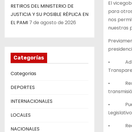
El vicego
RETIROS DEL MINISTERIO DE
para otro
JUSTICIA Y SU POSIBLE RÉPLICA EN
nos permit
EL PAMI
7 de agosto de 2026
nuestras p
Previamen
presidenci
Categorías
• Adhesió
Transparen
Categorias
• Renovac
DEPORTES
transmisió
INTERNACIONALES
• Puesta 
Legislativ
LOCALES
• Realiza
NACIONALES