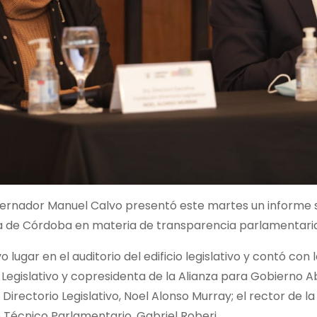
bernador Manuel Calvo presentó este martes un informe so
ra de Córdoba en materia de transparencia parlamentaria
vo lugar en el auditorio del edificio legislativo y contó co
 Legislativo y copresidenta de la Alianza para Gobierno Ab
Directorio Legislativo, Noel Alonso Murray; el rector de la
 Técnico Parlamentario, Gabriel Roberi.