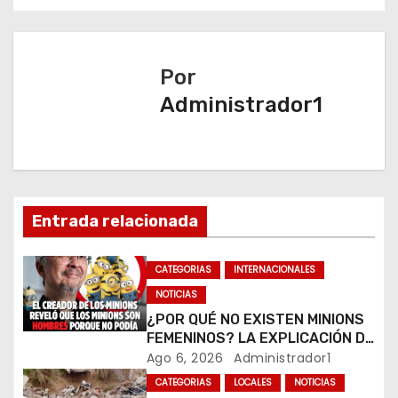
e
g
a
Por
Administrador1
c
i
ó
n
Entrada relacionada
d
CATEGORIAS
INTERNACIONALES
e
NOTICIAS
¿POR QUÉ NO EXISTEN MINIONS
e
FEMENINOS? LA EXPLICACIÓN DE
SU CREADOR QUE VOLVIÓ A
Ago 6, 2026
Administrador1
n
VIRALIZARSE
CATEGORIAS
LOCALES
NOTICIAS