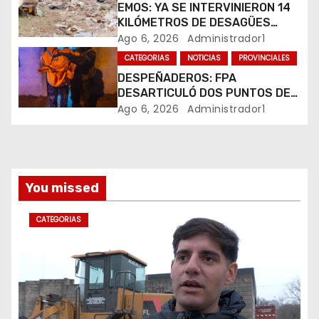
t
EMOS: YA SE INTERVINIERON 14
KILÓMETROS DE DESAGÜES
r
PLUVIALES
Ago 6, 2026
Administrador1
CATEGORIAS
NOTICIAS
PROVINCIALES
a
DESPEÑADEROS: FPA
DESARTICULÓ DOS PUNTOS DE
d
VENTA DE DROGAS. TRES
Ago 6, 2026
Administrador1
DETENIDOS
a
s
You missed
CATEGORIAS