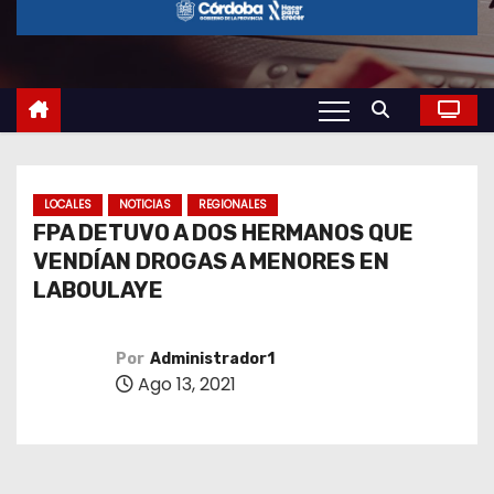
o
LOCALES
NOTICIAS
REGIONALES
FPA DETUVO A DOS HERMANOS QUE
VENDÍAN DROGAS A MENORES EN
LABOULAYE
Por
Administrador1
Ago 13, 2021