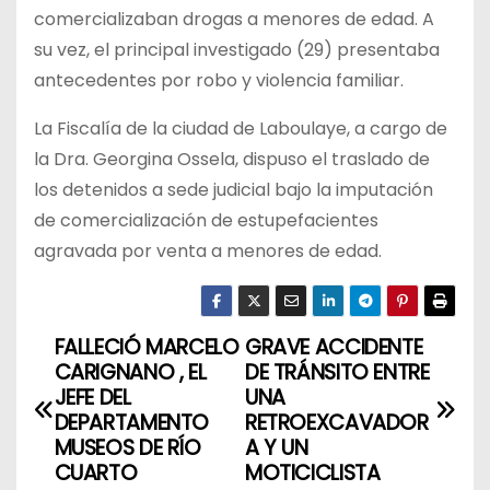
comercializaban drogas a menores de edad. A
su vez, el principal investigado (29) presentaba
antecedentes por robo y violencia familiar.
La Fiscalía de la ciudad de Laboulaye, a cargo de
la Dra. Georgina Ossela, dispuso el traslado de
los detenidos a sede judicial bajo la imputación
de comercialización de estupefacientes
agravada por venta a menores de edad.
FALLECIÓ MARCELO
GRAVE ACCIDENTE
N
CARIGNANO , EL
DE TRÁNSITO ENTRE
a
JEFE DEL
UNA
DEPARTAMENTO
RETROEXCAVADOR
v
MUSEOS DE RÍO
A Y UN
CUARTO
MOTICICLISTA