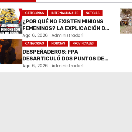
CATEGORIAS
INTERNACIONALES
NOTICIAS
¿POR QUÉ NO EXISTEN MINIONS
FEMENINOS? LA EXPLICACIÓN DE
SU CREADOR QUE VOLVIÓ A
Ago 6, 2026
Administrador1
VIRALIZARSE
CATEGORIAS
NOTICIAS
PROVINCIALES
DESPEÑADEROS: FPA
DESARTICULÓ DOS PUNTOS DE
VENTA DE DROGAS. TRES
Ago 6, 2026
Administrador1
DETENIDOS