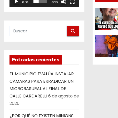
i
00:00
00:10
e
ó
o
n
d
e
e
Entradas recientes
n
EL MUNICIPIO EVALÚA INSTALAR
t
CÁMARAS PARA ERRADICAR UN
r
MICROBASURAL AL FINAL DE
CALLE CARDARELLI
6 de agosto de
a
2026
d
¿POR QUÉ NO EXISTEN MINIONS