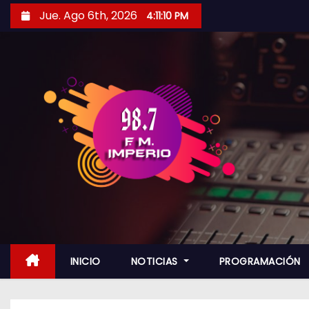
S
Jue. Ago 6th, 2026
4:11:11 PM
a
l
t
a
r
a
l
c
o
n
t
e
n
INICIO
NOTICIAS
PROGRAMACIÓN
i
d