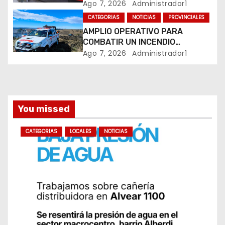
DE RETIROS DEL MINISTERIO DE
Ago 7, 2026
Administrador1
JUSTICIA Y SU POSIBLE RÉPLICA
a
CATEGORIAS
NOTICIAS
PROVINCIALES
EN EL PAMI
AMPLIO OPERATIVO PARA
d
COMBATIR UN INCENDIO
FORESTAL EN YACANTO
Ago 7, 2026
Administrador1
a
s
You missed
CATEGORIAS
LOCALES
NOTICIAS