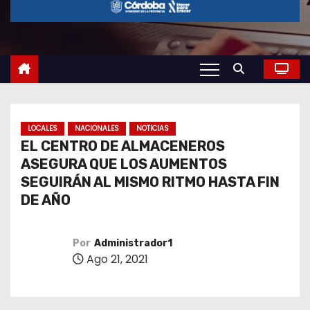
o
LOCALES
NACIONALES
NOTICIAS
EL CENTRO DE ALMACENEROS
ASEGURA QUE LOS AUMENTOS
SEGUIRÁN AL MISMO RITMO HASTA FIN
DE AÑO
Por
Administrador1
Ago 21, 2021