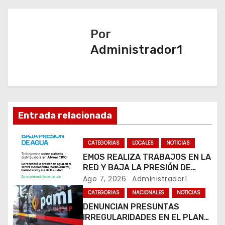
a
c
Por
Administrador1
i
ó
n
d
Entrada relacionada
e
CATEGORIAS
LOCALES
NOTICIAS
e
EMOS REALIZA TRABAJOS EN LA
RED Y BAJA LA PRESIÓN DE
n
AGUA EN VARIOS SECTORES DE
Ago 7, 2026
Administrador1
RÍO CUARTO
CATEGORIAS
NACIONALES
NOTICIAS
t
DENUNCIAN PRESUNTAS
IRREGULARIDADES EN EL PLAN
r