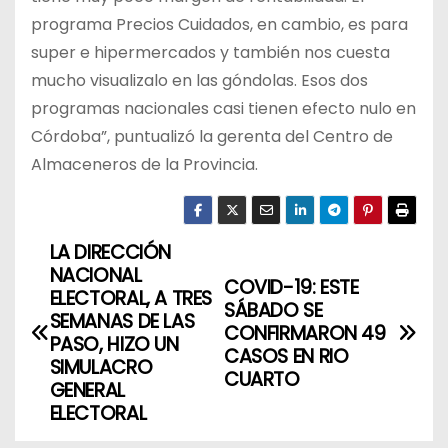
programa Precios Cuidados, en cambio, es para
super e hipermercados y también nos cuesta
mucho visualizalo en las góndolas. Esos dos
programas nacionales casi tienen efecto nulo en
Córdoba”, puntualizó la gerenta del Centro de
Almaceneros de la Provincia.
LA DIRECCIÓN
N
NACIONAL
COVID-19: ESTE
a
ELECTORAL, A TRES
SÁBADO SE
SEMANAS DE LAS
CONFIRMARON 49
v
PASO, HIZO UN
CASOS EN RIO
SIMULACRO
CUARTO
e
GENERAL
ELECTORAL
g