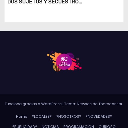
DOS SUJETOS Y SECUESTRÓ
ESTUPEFACIENTES EN JESÚS MARÍA Y
MARCOS JUÁREZ
Funciona gracias a WordPress
|
Tema: Newses de
Themeansar
.
Home
°LOCALES°
°NOSOTROS°
°NOVEDADES°
°PUBLICIDAD°
NOTICIAS
PROGRAMACIÓN
CURIOSO