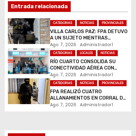
ó
Entrada relacionada
n
CATEGORIAS
NOTICIAS
PROVINCIALES
d
VILLA CARLOS PAZ: FPA DETUVO
A UN SUJETO MIENTRAS
e
COMERCIALIZABA COCAÍNA Y
Ago 7, 2026
Administrador1
MARIHUANA EN UNA PLAZA
e
CATEGORIAS
LOCALES
NOTICIAS
RÍO CUARTO CONSOLIDA SU
n
CONECTIVIDAD AÉREA CON
CUATRO VUELOS SEMANALES A
Ago 7, 2026
Administrador1
t
BUENOS AIRES
CATEGORIAS
NOTICIAS
PROVINCIALES
r
FPA REALIZÓ CUATRO
ALLANAMIENTOS EN CORRAL DE
a
BUSTOS-IFFLINGER
Ago 7, 2026
Administrador1
d
a