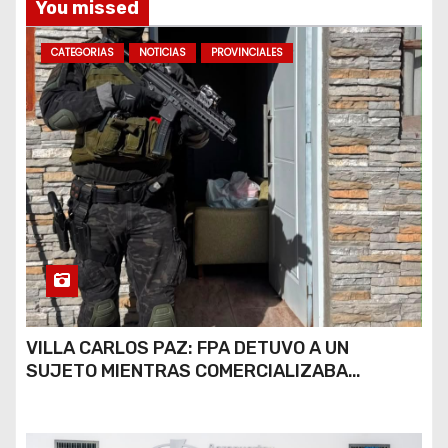
You missed
s
CATEGORIAS
NOTICIAS
PROVINCIALES
VILLA CARLOS PAZ: FPA DETUVO A UN
SUJETO MIENTRAS COMERCIALIZABA
COCAÍNA Y MARIHUANA EN UNA PLAZA