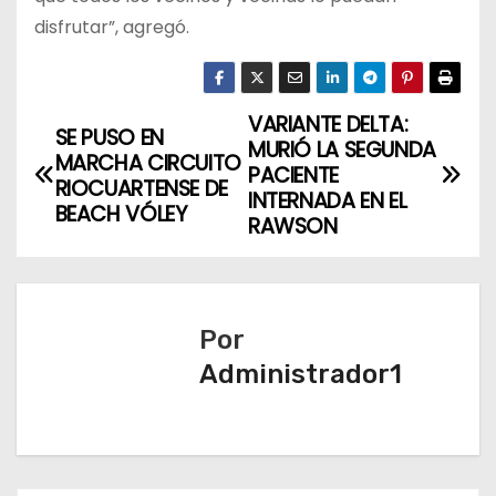
disfrutar”, agregó.
VARIANTE DELTA:
N
SE PUSO EN
MURIÓ LA SEGUNDA
MARCHA CIRCUITO
a
PACIENTE
RIOCUARTENSE DE
INTERNADA EN EL
BEACH VÓLEY
v
RAWSON
e
g
Por
a
Administrador1
c
i