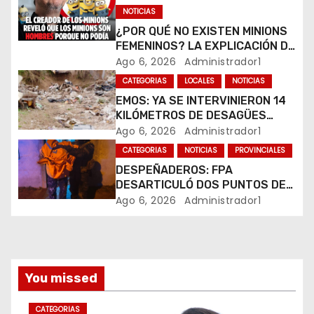
e
NOTICIAS
¿POR QUÉ NO EXISTEN MINIONS
n
FEMENINOS? LA EXPLICACIÓN DE
SU CREADOR QUE VOLVIÓ A
Ago 6, 2026
Administrador1
t
VIRALIZARSE
CATEGORIAS
LOCALES
NOTICIAS
r
EMOS: YA SE INTERVINIERON 14
KILÓMETROS DE DESAGÜES
a
PLUVIALES
Ago 6, 2026
Administrador1
CATEGORIAS
NOTICIAS
PROVINCIALES
d
DESPEÑADEROS: FPA
a
DESARTICULÓ DOS PUNTOS DE
VENTA DE DROGAS. TRES
Ago 6, 2026
Administrador1
s
DETENIDOS
You missed
CATEGORIAS