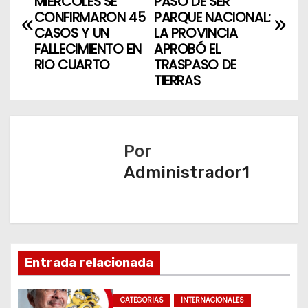
a
MIÉRCOLES SE
PASO DE SER
CONFIRMARON 45
PARQUE NACIONAL:
v
CASOS Y UN
LA PROVINCIA
FALLECIMIENTO EN
APROBÓ EL
e
RIO CUARTO
TRASPASO DE
TIERRAS
g
a
c
Por
Administrador1
i
ó
n
d
Entrada relacionada
e
CATEGORIAS
INTERNACIONALES