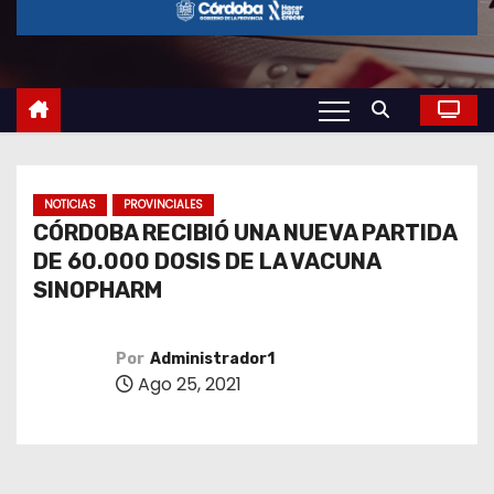
o
NOTICIAS
PROVINCIALES
CÓRDOBA RECIBIÓ UNA NUEVA PARTIDA
DE 60.000 DOSIS DE LA VACUNA
SINOPHARM
Por
Administrador1
Ago 25, 2021