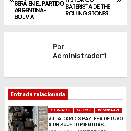
HISTÓRICO
SERÁ EN EL PARTIDO
BATERISTA DE THE
v
ARGENTINA-
ROLLING STONES
BOLIVIA
e
g
a
Por
Administrador1
c
i
ó
n
Entrada relacionada
d
CATEGORIAS
NOTICIAS
PROVINCIALES
e
VILLA CARLOS PAZ: FPA DETUVO
A UN SUJETO MIENTRAS
COMERCIALIZABA COCAÍNA Y