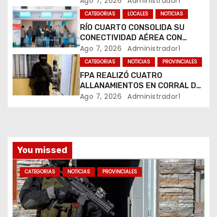
e
Ago 7, 2026
Administrador1
MARIHUANA EN UNA PLAZA
CATEGORIAS
LOCALES
NOTICIAS
n
RÍO CUARTO CONSOLIDA SU
CONECTIVIDAD AÉREA CON
t
CUATRO VUELOS SEMANALES A
Ago 7, 2026
Administrador1
BUENOS AIRES
r
CATEGORIAS
NOTICIAS
PROVINCIALES
FPA REALIZÓ CUATRO
a
ALLANAMIENTOS EN CORRAL DE
BUSTOS-IFFLINGER
Ago 7, 2026
Administrador1
d
a
s
You missed
CATEGORIAS
NOTICIAS
PROVINCIALES