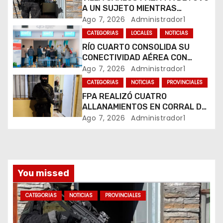
A UN SUJETO MIENTRAS
e
COMERCIALIZABA COCAÍNA Y
Ago 7, 2026
Administrador1
MARIHUANA EN UNA PLAZA
e
CATEGORIAS
LOCALES
NOTICIAS
RÍO CUARTO CONSOLIDA SU
n
CONECTIVIDAD AÉREA CON
CUATRO VUELOS SEMANALES A
Ago 7, 2026
Administrador1
t
BUENOS AIRES
CATEGORIAS
NOTICIAS
PROVINCIALES
r
FPA REALIZÓ CUATRO
ALLANAMIENTOS EN CORRAL DE
a
BUSTOS-IFFLINGER
Ago 7, 2026
Administrador1
d
a
You missed
s
CATEGORIAS
NOTICIAS
PROVINCIALES