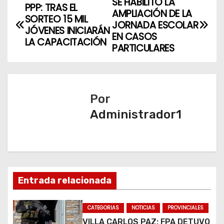
SE HABILITÓ LA
N
PPP: TRAS EL
AMPLIACIÓN DE LA
SORTEO 15 MIL
a
JORNADA ESCOLAR
JÓVENES INICIARÁN
EN CASOS
LA CAPACITACIÓN
v
PARTICULARES
e
g
Por
a
Administrador1
c
i
ó
Entrada relacionada
n
CATEGORIAS
NOTICIAS
PROVINCIALES
d
VILLA CARLOS PAZ: FPA DETUVO