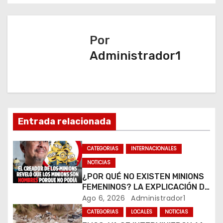
e
g
Por
a
Administrador1
c
i
ó
Entrada relacionada
n
CATEGORIAS
INTERNACIONALES
d
NOTICIAS
e
¿POR QUÉ NO EXISTEN MINIONS
FEMENINOS? LA EXPLICACIÓN DE
e
SU CREADOR QUE VOLVIÓ A
Ago 6, 2026
Administrador1
VIRALIZARSE
CATEGORIAS
LOCALES
NOTICIAS
n