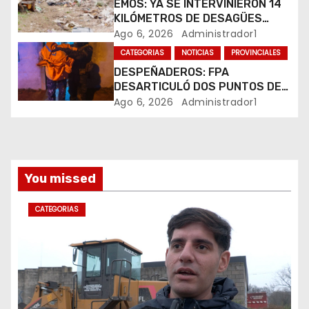
EMOS: YA SE INTERVINIERON 14
t
KILÓMETROS DE DESAGÜES
PLUVIALES
Ago 6, 2026
Administrador1
r
CATEGORIAS
NOTICIAS
PROVINCIALES
DESPEÑADEROS: FPA
a
DESARTICULÓ DOS PUNTOS DE
VENTA DE DROGAS. TRES
Ago 6, 2026
Administrador1
d
DETENIDOS
a
s
You missed
CATEGORIAS