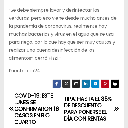
“Se debe siempre lavar y desinfectar las
verduras, pero eso viene desde mucho antes de
la pandemia de coronavirus, realmente hay
muchas bacterias y virus en el agua que se usa
para riego, por lo que hay que ser muy cautos y
realizar una buena desinfección de los
alimentos”, cerró Pizzi.-
Fuente:cba24
COVID-19: ESTE
N
TIPA: HASTA EL 35%
LUNES SE
DE DESCUENTO
a
CONFIRMARON 16
PARA PONERSE EL
CASOS EN RIO
DÍA CON RENTAS
v
CUARTO