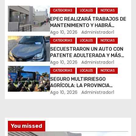
n
CATEGORIAS
LOCALES
NOTICIAS
EPEC REALIZARÁ TRABAJOS DE
d
MANTENIMIENTO Y HABRÁ
CORTES DE LUZ EN DISTINTOS
Ago 10, 2026
Administrador1
e
SECTORES DE RÍO CUARTO
CATEGORIAS
LOCALES
NOTICIAS
e
SECUESTRARON UN AUTO CON
PATENTE ADULTERADA Y MÁS
n
DE 20 MOTOS DURANTE LOS
Ago 10, 2026
Administrador1
OPERATIVOS DEL FIN DE
t
CATEGORIAS
LOCALES
NOTICIAS
SEMANA
SEGURO MULTIRRIESGO
r
AGRÍCOLA: LA PROVINCIA
ENTREGÓ INDEMNIZACIONES A
Ago 10, 2026
Administrador1
a
PRODUCTORES DEL SUR
PROVINCIAL
d
a
You missed