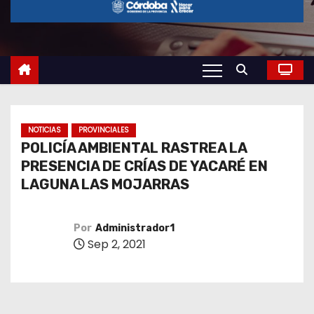
o
NOTICIAS
PROVINCIALES
POLICÍA AMBIENTAL RASTREA LA
PRESENCIA DE CRÍAS DE YACARÉ EN
LAGUNA LAS MOJARRAS
Por
Administrador1
Sep 2, 2021