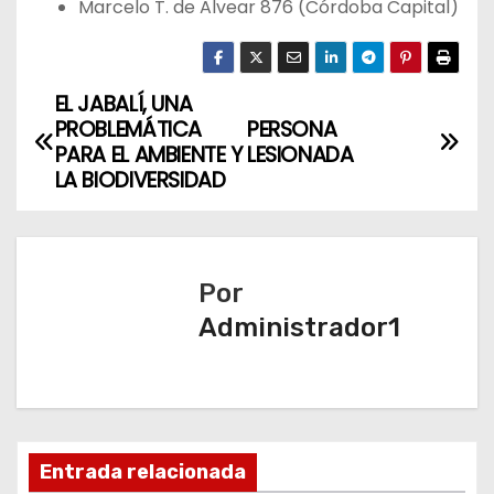
Marcelo T. de Alvear 876 (Córdoba Capital)
EL JABALÍ, UNA
N
PROBLEMÁTICA
PERSONA
a
PARA EL AMBIENTE Y
LESIONADA
LA BIODIVERSIDAD
v
e
Por
g
Administrador1
a
c
i
Entrada relacionada
ó