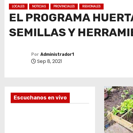
o
LOCALES
NOTICIAS
PROVINCIALES
REGIONALES
EL PROGRAMA HUERTA
SEMILLAS Y HERRAMI
Por
Administrador1
Sep 8, 2021
Escuchanos en vivo