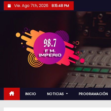
S
Vie. Ago 7th, 2026
8:15:49 PM
a
l
t
a
r
a
l
c
o
n
t
e
n
INICIO
NOTICIAS
PROGRAMACIÓN
i
d