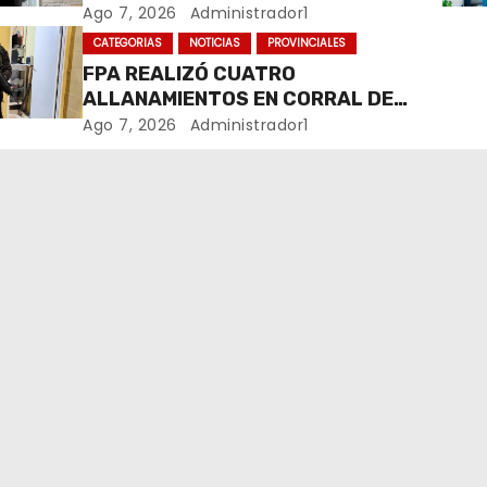
COMERCIALIZABA COCAÍNA Y
Ago 7, 2026
Administrador1
MARIHUANA EN UNA PLAZA
CATEGORIAS
NOTICIAS
PROVINCIALES
FPA REALIZÓ CUATRO
ALLANAMIENTOS EN CORRAL DE
BUSTOS-IFFLINGER
Ago 7, 2026
Administrador1