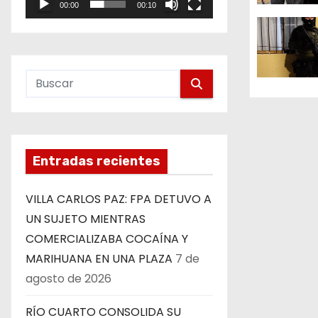
00:00
00:10
d
e
o
e
e
n
t
r
Entradas recientes
a
VILLA CARLOS PAZ: FPA DETUVO A
UN SUJETO MIENTRAS
d
COMERCIALIZABA COCAÍNA Y
a
MARIHUANA EN UNA PLAZA
7 de
agosto de 2026
s
RÍO CUARTO CONSOLIDA SU