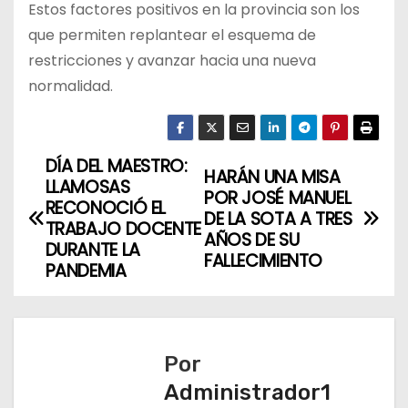
Estos factores positivos en la provincia son los
que permiten replantear el esquema de
restricciones y avanzar hacia una nueva
normalidad.
DÍA DEL MAESTRO:
N
HARÁN UNA MISA
LLAMOSAS
POR JOSÉ MANUEL
a
RECONOCIÓ EL
DE LA SOTA A TRES
TRABAJO DOCENTE
AÑOS DE SU
v
DURANTE LA
FALLECIMIENTO
PANDEMIA
e
g
a
Por
Administrador1
c