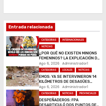
i
ó
n
Entrada relacionada
d
CATEGORIAS
INTERNACIONALES
e
NOTICIAS
¿POR QUÉ NO EXISTEN MINIONS
e
FEMENINOS? LA EXPLICACIÓN DE
SU CREADOR QUE VOLVIÓ A
Ago 6, 2026
Administrador1
n
VIRALIZARSE
CATEGORIAS
LOCALES
NOTICIAS
t
EMOS: YA SE INTERVINIERON 14
KILÓMETROS DE DESAGÜES
r
PLUVIALES
Ago 6, 2026
Administrador1
CATEGORIAS
NOTICIAS
PROVINCIALES
a
DESPEÑADEROS: FPA
DESARTICULÓ DOS PUNTOS DE