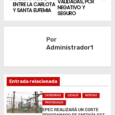
VALIDADAS, PCR
ENTRE LA CARLOTA
v
NEGATIVO Y
Y SANTA EUFEMIA
SEGURO
e
g
a
Por
Administrador1
c
i
ó
n
Entrada relacionada
d
CATEGORIAS
LOCALES
NOTICIAS
e
PROVINCIALES
EPEC REALIZARÁ UN CORTE