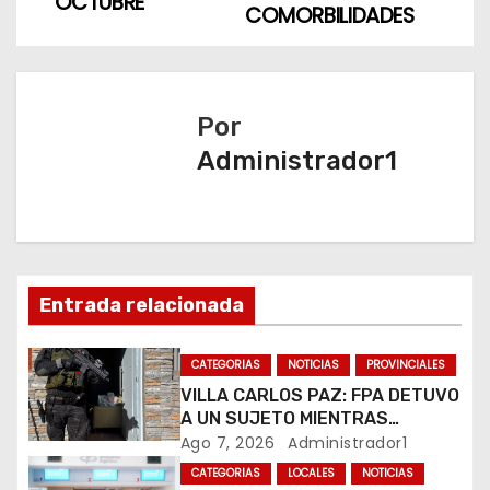
OCTUBRE
e
COMORBILIDADES
g
a
Por
c
Administrador1
i
ó
n
Entrada relacionada
d
CATEGORIAS
NOTICIAS
PROVINCIALES
e
VILLA CARLOS PAZ: FPA DETUVO
e
A UN SUJETO MIENTRAS
COMERCIALIZABA COCAÍNA Y
Ago 7, 2026
Administrador1
n
MARIHUANA EN UNA PLAZA
CATEGORIAS
LOCALES
NOTICIAS