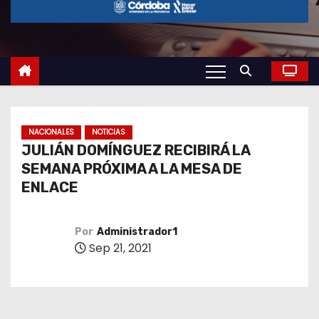
o
NACIONALES
NOTICIAS
JULIÁN DOMÍNGUEZ RECIBIRÁ LA
SEMANA PRÓXIMA A LA MESA DE
ENLACE
Por
Administrador1
Sep 21, 2021