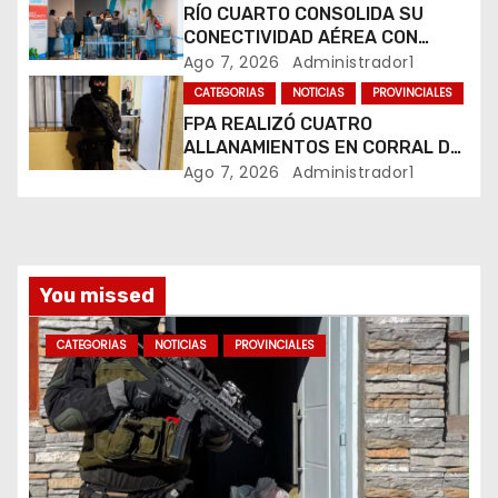
RÍO CUARTO CONSOLIDA SU
t
CONECTIVIDAD AÉREA CON
CUATRO VUELOS SEMANALES A
Ago 7, 2026
Administrador1
r
BUENOS AIRES
CATEGORIAS
NOTICIAS
PROVINCIALES
a
FPA REALIZÓ CUATRO
ALLANAMIENTOS EN CORRAL DE
d
BUSTOS-IFFLINGER
Ago 7, 2026
Administrador1
a
s
You missed
CATEGORIAS
NOTICIAS
PROVINCIALES