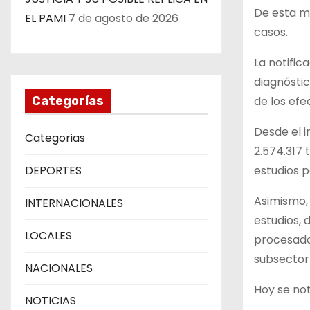
De esta ma
EL PAMI
7 de agosto de 2026
casos.
La notific
diagnósti
de los efe
Categorías
Desde el i
Categorias
2.574.317 
estudios p
DEPORTES
Asimismo, 
INTERNACIONALES
estudios, 
LOCALES
procesados
subsector 
NACIONALES
Hoy se not
NOTICIAS