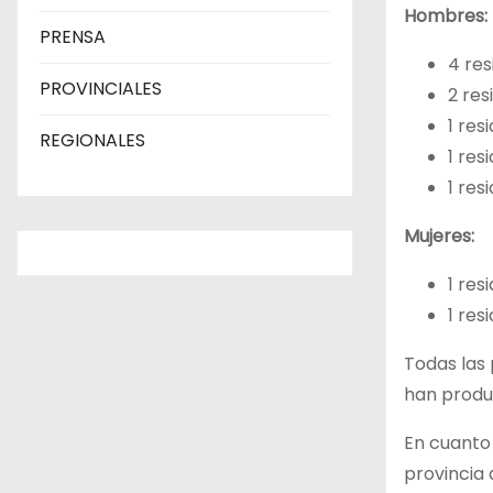
Hombres:
PRENSA
4 res
PROVINCIALES
2 res
1 res
REGIONALES
1 res
1 res
Mujeres:
1 res
1 res
Todas las
han produc
En cuanto 
provincia