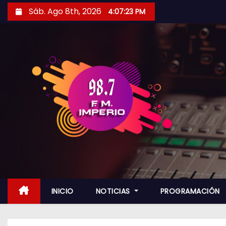
S
Sáb. Ago 8th, 2026
4:07:24 PM
a
l
t
a
r
a
l
c
o
n
t
e
n
INICIO
NOTICIAS
PROGRAMACIÓN
i
d