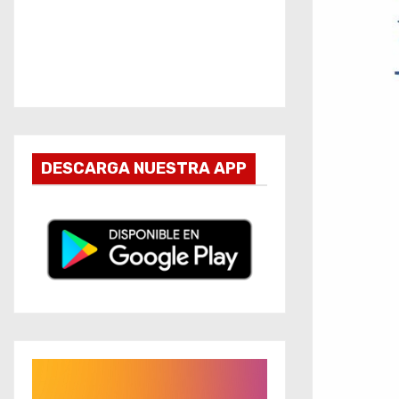
DESCARGA NUESTRA APP
R
e