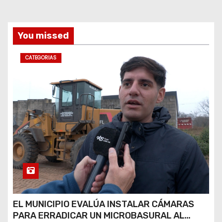
d
a
You missed
s
CATEGORIAS
EL MUNICIPIO EVALÚA INSTALAR CÁMARAS
PARA ERRADICAR UN MICROBASURAL AL