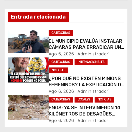
c
i
Entrada relacionada
ó
CATEGORIAS
n
EL MUNICIPIO EVALÚA INSTALAR
CÁMARAS PARA ERRADICAR UN
d
MICROBASURAL AL FINAL DE
Ago 6, 2026
Administrador1
CALLE CARDARELLI
e
CATEGORIAS
INTERNACIONALES
NOTICIAS
e
¿POR QUÉ NO EXISTEN MINIONS
FEMENINOS? LA EXPLICACIÓN DE
n
SU CREADOR QUE VOLVIÓ A
Ago 6, 2026
Administrador1
VIRALIZARSE
t
CATEGORIAS
LOCALES
NOTICIAS
EMOS: YA SE INTERVINIERON 14
r
KILÓMETROS DE DESAGÜES
PLUVIALES
Ago 6, 2026
Administrador1
a