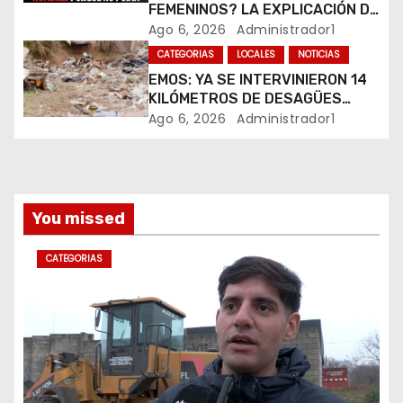
t
FEMENINOS? LA EXPLICACIÓN DE
SU CREADOR QUE VOLVIÓ A
Ago 6, 2026
Administrador1
r
VIRALIZARSE
CATEGORIAS
LOCALES
NOTICIAS
EMOS: YA SE INTERVINIERON 14
a
KILÓMETROS DE DESAGÜES
PLUVIALES
Ago 6, 2026
Administrador1
d
a
s
You missed
CATEGORIAS