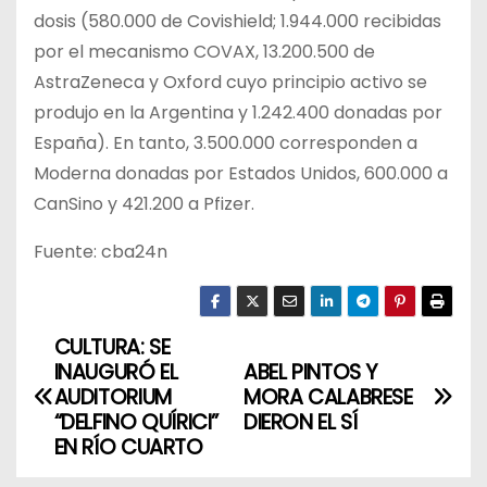
dosis (580.000 de Covishield; 1.944.000 recibidas
por el mecanismo COVAX, 13.200.500 de
AstraZeneca y Oxford cuyo principio activo se
produjo en la Argentina y 1.242.400 donadas por
España). En tanto, 3.500.000 corresponden a
Moderna donadas por Estados Unidos, 600.000 a
CanSino y 421.200 a Pfizer.
Fuente: cba24n
CULTURA: SE
N
INAUGURÓ EL
ABEL PINTOS Y
a
AUDITORIUM
MORA CALABRESE
“DELFINO QUÍRICI”
DIERON EL SÍ
v
EN RÍO CUARTO