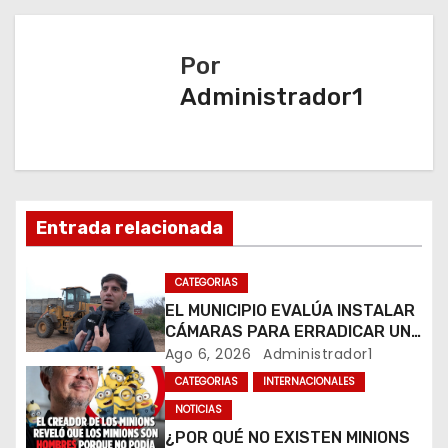
e
g
Por
a
Administrador1
c
i
ó
Entrada relacionada
n
CATEGORIAS
d
EL MUNICIPIO EVALÚA INSTALAR
CÁMARAS PARA ERRADICAR UN
e
MICROBASURAL AL FINAL DE
Ago 6, 2026
Administrador1
CALLE CARDARELLI
e
CATEGORIAS
INTERNACIONALES
NOTICIAS
n
¿POR QUÉ NO EXISTEN MINIONS