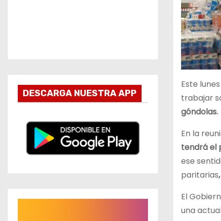
Este lune
DESCARGA NUESTRA APP
trabajar s
góndolas.
En la reun
tendrá el
ese sentid
paritarias
El Gobiern
R
una actua
e