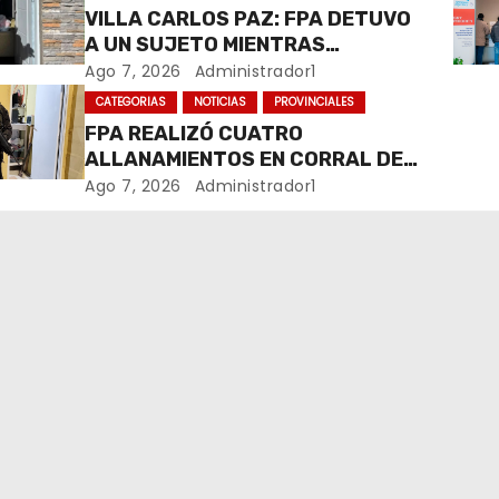
VILLA CARLOS PAZ: FPA DETUVO
A UN SUJETO MIENTRAS
COMERCIALIZABA COCAÍNA Y
Ago 7, 2026
Administrador1
MARIHUANA EN UNA PLAZA
CATEGORIAS
NOTICIAS
PROVINCIALES
FPA REALIZÓ CUATRO
ALLANAMIENTOS EN CORRAL DE
BUSTOS-IFFLINGER
Ago 7, 2026
Administrador1