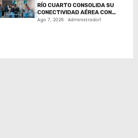
RÍO CUARTO CONSOLIDA SU
CONECTIVIDAD AÉREA CON
CUATRO VUELOS SEMANALES A
Ago 7, 2026
Administrador1
BUENOS AIRES