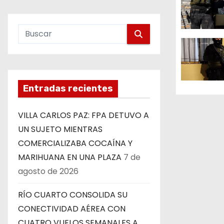
n
d
e
e
Entradas recientes
n
VILLA CARLOS PAZ: FPA DETUVO A
t
UN SUJETO MIENTRAS
r
COMERCIALIZABA COCAÍNA Y
MARIHUANA EN UNA PLAZA
7 de
a
agosto de 2026
d
RÍO CUARTO CONSOLIDA SU
a
CONECTIVIDAD AÉREA CON
CUATRO VUELOS SEMANALES A