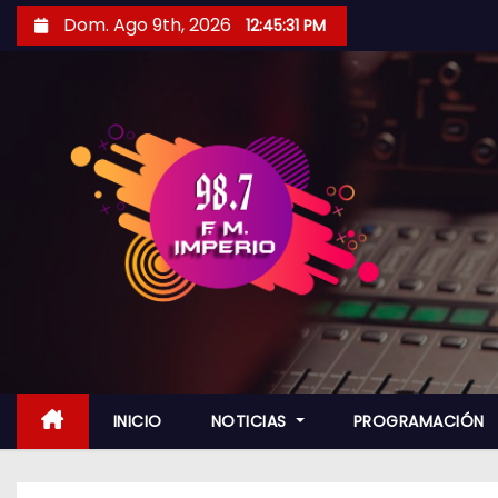
S
Dom. Ago 9th, 2026
12:45:32 PM
a
l
t
a
r
a
l
c
o
n
t
e
n
INICIO
NOTICIAS
PROGRAMACIÓN
i
d