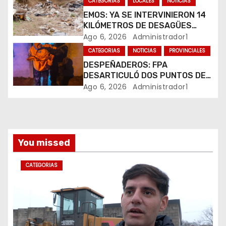
CATEGORIAS
LOCALES
NOTICIAS
n
EMOS: YA SE INTERVINIERON 14
t
KILÓMETROS DE DESAGÜES
PLUVIALES
Ago 6, 2026
Administrador1
r
CATEGORIAS
NOTICIAS
PROVINCIALES
DESPEÑADEROS: FPA
a
DESARTICULÓ DOS PUNTOS DE
VENTA DE DROGAS. TRES
Ago 6, 2026
Administrador1
d
DETENIDOS
a
s
You missed
CATEGORIAS