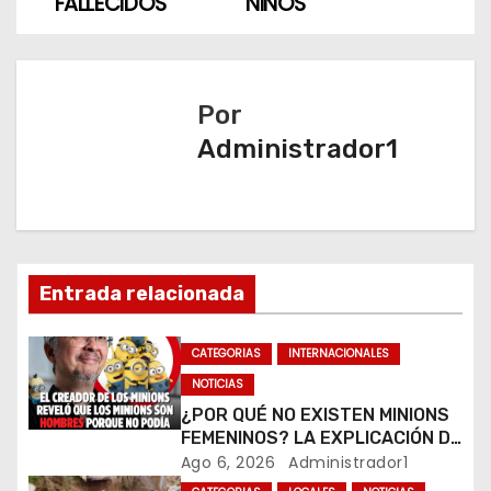
v
FALLECIDOS
NIÑOS
e
g
Por
a
Administrador1
c
i
ó
Entrada relacionada
n
CATEGORIAS
INTERNACIONALES
d
NOTICIAS
e
¿POR QUÉ NO EXISTEN MINIONS
FEMENINOS? LA EXPLICACIÓN DE
e
SU CREADOR QUE VOLVIÓ A
Ago 6, 2026
Administrador1
VIRALIZARSE