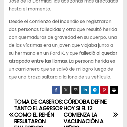
José de la Dormida, las dos zonas más afectadas
hasta el momento.
Desde el comienzo del incendio se registraron
dos personas fallecidas y otra que resultó herida
con quemaduras de gravedad en su cuerpo. Una
de las víctimas era un joven que viajaba junto a
su hermano en un Ford K, y que
falleció al quedar
atrapado entre las llamas
. La persona herida es
un camionero que se salvó de milagro luego de
que una braza saltara a la lona de su vehículo.
TOMA DE CASEROS:
CÓRDOBA DEFINE
N
TANTO EL AGRESOR
HOY SI EL 12
a
COMO EL REHÉN
COMIENZA LA
RESULTARON
VACUNACIÓN A