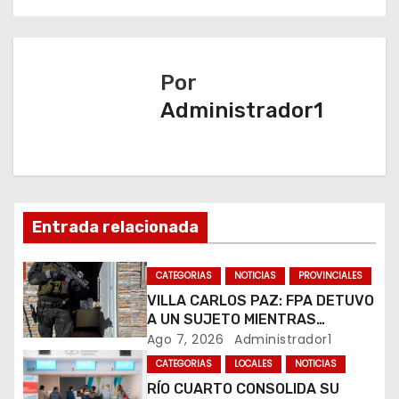
e
g
Por
a
Administrador1
c
i
ó
Entrada relacionada
n
CATEGORIAS
NOTICIAS
PROVINCIALES
d
VILLA CARLOS PAZ: FPA DETUVO
A UN SUJETO MIENTRAS
e
COMERCIALIZABA COCAÍNA Y
Ago 7, 2026
Administrador1
MARIHUANA EN UNA PLAZA
e
CATEGORIAS
LOCALES
NOTICIAS
RÍO CUARTO CONSOLIDA SU