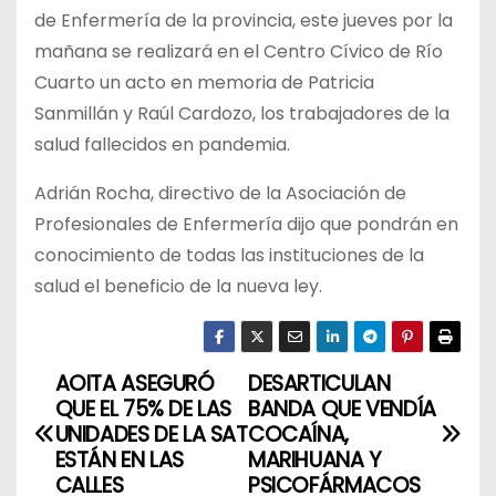
de Enfermería de la provincia, este jueves por la
mañana se realizará en el Centro Cívico de Río
Cuarto un acto en memoria de Patricia
Sanmillán y Raúl Cardozo, los trabajadores de la
salud fallecidos en pandemia.
Adrián Rocha, directivo de la Asociación de
Profesionales de Enfermería dijo que pondrán en
conocimiento de todas las instituciones de la
salud el beneficio de la nueva ley.
AOITA ASEGURÓ
DESARTICULAN
N
QUE EL 75% DE LAS
BANDA QUE VENDÍA
a
UNIDADES DE LA SAT
COCAÍNA,
ESTÁN EN LAS
MARIHUANA Y
v
CALLES
PSICOFÁRMACOS