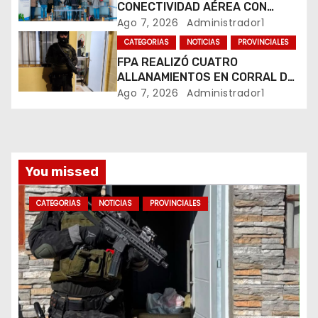
n
CONECTIVIDAD AÉREA CON
CUATRO VUELOS SEMANALES A
Ago 7, 2026
Administrador1
t
BUENOS AIRES
CATEGORIAS
NOTICIAS
PROVINCIALES
r
FPA REALIZÓ CUATRO
ALLANAMIENTOS EN CORRAL DE
a
BUSTOS-IFFLINGER
Ago 7, 2026
Administrador1
d
a
You missed
s
CATEGORIAS
NOTICIAS
PROVINCIALES