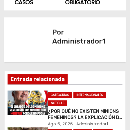
CASOS
OBLIGATORIO
e
g
a
Por
Administrador1
c
i
ó
n
Entrada relacionada
d
CATEGORIAS
INTERNACIONALES
e
NOTICIAS
¿POR QUÉ NO EXISTEN MINIONS
e
FEMENINOS? LA EXPLICACIÓN DE
SU CREADOR QUE VOLVIÓ A
Ago 6, 2026
Administrador1
VIRALIZARSE