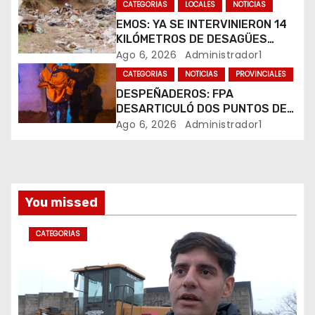
n
CATEGORIAS
LOCALES
NOTICIAS
t
EMOS: YA SE INTERVINIERON 14
KILÓMETROS DE DESAGÜES
r
PLUVIALES
Ago 6, 2026
Administrador1
CATEGORIAS
NOTICIAS
PROVINCIALES
a
DESPEÑADEROS: FPA
DESARTICULÓ DOS PUNTOS DE
d
VENTA DE DROGAS. TRES
Ago 6, 2026
Administrador1
DETENIDOS
a
s
You missed
CATEGORIAS