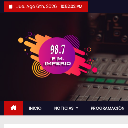
S
Jue. Ago 6th, 2026
10:52:03 PM
a
l
t
a
r
a
l
c
o
n
t
e
n
INICIO
NOTICIAS
PROGRAMACIÓN
i
d