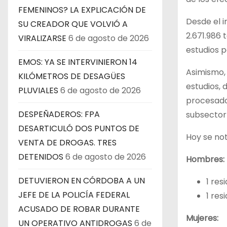
FEMENINOS? LA EXPLICACIÓN DE
Desde el i
SU CREADOR QUE VOLVIÓ A
2.671.986 
VIRALIZARSE
6 de agosto de 2026
estudios p
EMOS: YA SE INTERVINIERON 14
Asimismo, 
KILÓMETROS DE DESAGÜES
estudios, 
PLUVIALES
6 de agosto de 2026
procesados
DESPEÑADEROS: FPA
subsector 
DESARTICULÓ DOS PUNTOS DE
Hoy se not
VENTA DE DROGAS. TRES
DETENIDOS
6 de agosto de 2026
Hombres:
DETUVIERON EN CÓRDOBA A UN
1 res
JEFE DE LA POLICÍA FEDERAL
1 res
ACUSADO DE ROBAR DURANTE
Mujeres:
UN OPERATIVO ANTIDROGAS
6 de