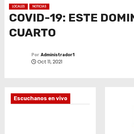
o
LOCALES
NOTICIAS
COVID-19: ESTE DOM
CUARTO
Por
Administrador1
Oct 11, 2021
Escuchanos en vivo