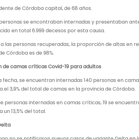
idente de Córdoba capital, de 68 años.
 personas se encontraban internadas y presentaban antec
ido en total 6.999 decesos por esta causa.
a las personas recuperadas, la proporción de altas en re
 de Córdoba es de 98%.
 de camas críticas Covid-19 para adultos
la fecha, se encuentran internadas 140 personas en camas
 el 3,9% del total de camas en la provincia de Córdoba.
de personas internadas en camas críticas, 19 se encuentr
 un 13,5% del total.
Delta
go no se notificaron nuevos casos de variante Delta en l