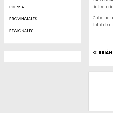
detectado
PRENSA
Cabe acla
PROVINCIALES
total de c
REGIONALES
N
JULIÁN
a
v
e
g
a
c