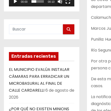
00:00
00:10
e
departam
o
Calamuchi
Marcos Ju
Punilla: Hu
Río Segundo
Entradas recientes
Por otra p
persona co
EL MUNICIPIO EVALÚA INSTALAR
CÁMARAS PARA ERRADICAR UN
De esta ma
MICROBASURAL AL FINAL DE
casos.
CALLE CARDARELLI
6 de agosto de
La notific
2026
diagnósti
¿POR QUÉ NO EXISTEN MINIONS
de los efe