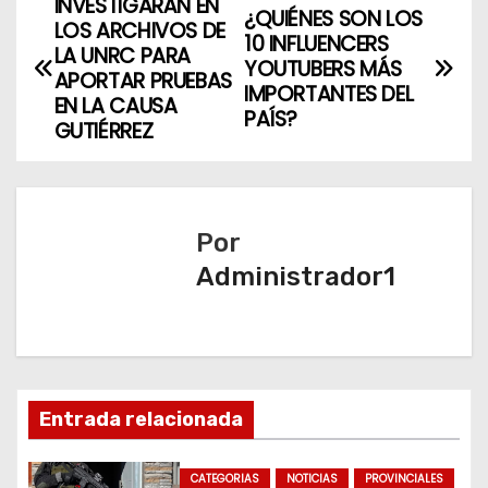
INVESTIGARÁN EN
N
¿QUIÉNES SON LOS
LOS ARCHIVOS DE
10 INFLUENCERS
a
LA UNRC PARA
YOUTUBERS MÁS
APORTAR PRUEBAS
IMPORTANTES DEL
v
EN LA CAUSA
PAÍS?
GUTIÉRREZ
e
g
a
Por
Administrador1
c
i
ó
n
Entrada relacionada
d
CATEGORIAS
NOTICIAS
PROVINCIALES