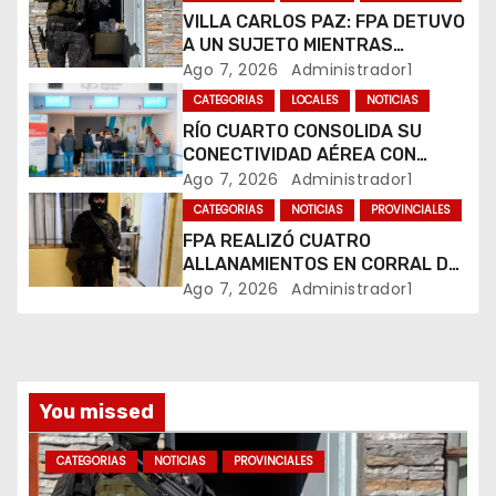
e
VILLA CARLOS PAZ: FPA DETUVO
A UN SUJETO MIENTRAS
e
COMERCIALIZABA COCAÍNA Y
Ago 7, 2026
Administrador1
MARIHUANA EN UNA PLAZA
CATEGORIAS
LOCALES
NOTICIAS
n
RÍO CUARTO CONSOLIDA SU
CONECTIVIDAD AÉREA CON
t
CUATRO VUELOS SEMANALES A
Ago 7, 2026
Administrador1
BUENOS AIRES
r
CATEGORIAS
NOTICIAS
PROVINCIALES
FPA REALIZÓ CUATRO
a
ALLANAMIENTOS EN CORRAL DE
BUSTOS-IFFLINGER
Ago 7, 2026
Administrador1
d
a
s
You missed
CATEGORIAS
NOTICIAS
PROVINCIALES