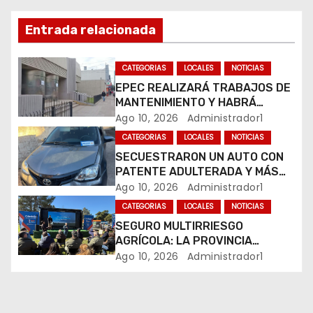
ó
n
Entrada relacionada
d
CATEGORIAS
LOCALES
NOTICIAS
e
EPEC REALIZARÁ TRABAJOS DE
MANTENIMIENTO Y HABRÁ
e
CORTES DE LUZ EN DISTINTOS
Ago 10, 2026
Administrador1
SECTORES DE RÍO CUARTO
CATEGORIAS
LOCALES
NOTICIAS
n
SECUESTRARON UN AUTO CON
PATENTE ADULTERADA Y MÁS
t
DE 20 MOTOS DURANTE LOS
Ago 10, 2026
Administrador1
OPERATIVOS DEL FIN DE
r
CATEGORIAS
LOCALES
NOTICIAS
SEMANA
SEGURO MULTIRRIESGO
a
AGRÍCOLA: LA PROVINCIA
ENTREGÓ INDEMNIZACIONES A
Ago 10, 2026
Administrador1
d
PRODUCTORES DEL SUR
PROVINCIAL
a