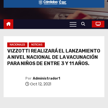
o
NACIONALES
NOTICIAS
VIZZOTTI REALIZARÁ EL LANZAMIENTO
A NIVEL NACIONAL DE LA VACUNACIÓN
PARA NIÑOS DE ENTRE 3 Y 11 AÑOS.
Por
Administrador1
Oct 12, 2021