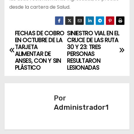
desde la cartera de Salud.
FECHAS DE COBRO
SINIESTRO VIAL EN EL
N
EN OCTUBRE DE LA
CRUCE DE LAS RUTA
a
TARJETA
30 Y 23: TRES
ALIMENTAR DE
PERSONAS
v
ANSES, CON Y SIN
RESULTARON
PLÁSTICO
LESIONADAS
e
g
a
Por
Administrador1
c
i