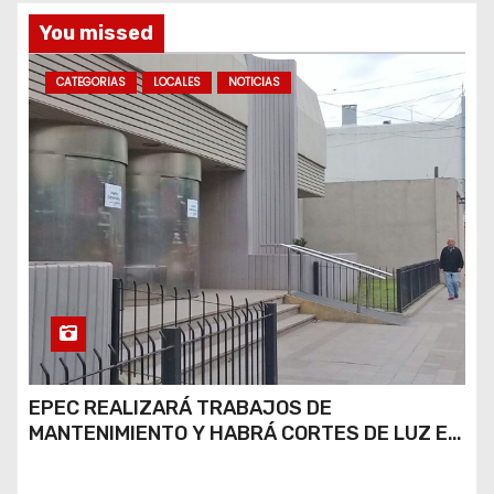
s
You missed
CATEGORIAS
LOCALES
NOTICIAS
EPEC REALIZARÁ TRABAJOS DE
MANTENIMIENTO Y HABRÁ CORTES DE LUZ EN
DISTINTOS SECTORES DE RÍO CUARTO