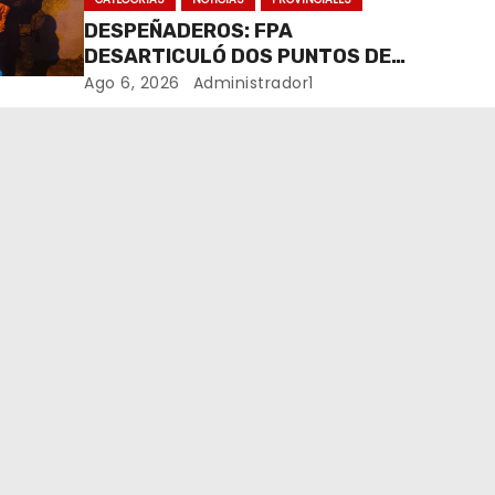
DESPEÑADEROS: FPA
DESARTICULÓ DOS PUNTOS DE
VENTA DE DROGAS. TRES
Ago 6, 2026
Administrador1
DETENIDOS