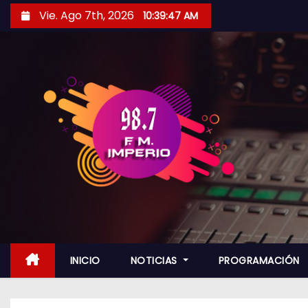
S
Vie. Ago 7th, 2026
10:39:49 AM
a
l
t
a
r
a
l
c
o
n
t
e
n
INICIO
NOTICIAS
PROGRAMACIÓN
i
d