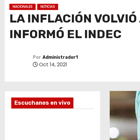
o
NACIONALES
NOTICIAS
LA INFLACIÓN VOLVIÓ
INFORMÓ EL INDEC
Por
Administrador1
Oct 14, 2021
Escuchanos en vivo