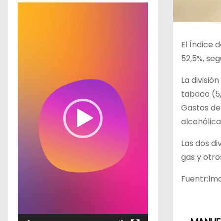
R
e
p
El Índice 
r
52,5%, seg
o
d
La divisió
u
tabaco (5,
c
Gastos de 
t
alcohólica
o
Las dos di
r
gas y otro
d
e
Fuentr:lmd
v
í
d