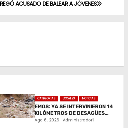
TREGÓ ACUSADO DE BALEAR A JÓVENES
CATEGORIAS
LOCALES
NOTICIAS
EMOS: YA SE INTERVINIERON 14
KILÓMETROS DE DESAGÜES
PLUVIALES
Ago 6, 2026
Administrador1