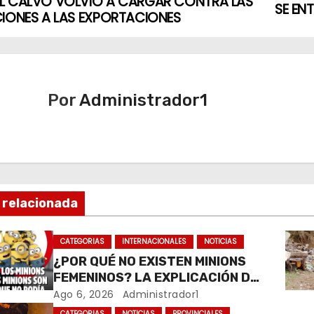
L CALVO VOLVIÓ A CARGAR CONTRA LAS
SE EN
IONES A LAS EXPORTACIONES
Por
Administrador1
 relacionada
CATEGORIAS
INTERNACIONALES
NOTICIAS
¿POR QUÉ NO EXISTEN MINIONS
FEMENINOS? LA EXPLICACIÓN DE
SU CREADOR QUE VOLVIÓ A
Ago 6, 2026
Administrador1
VIRALIZARSE
CATEGORIAS
NOTICIAS
PROVINCIALES