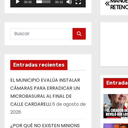
MANUE
N
00:00
00:10
e
RETENC
a
o
v
e
g
a
Entradas recientes
c
EL MUNICIPIO EVALÚA INSTALAR
Entrada
i
CÁMARAS PARA ERRADICAR UN
MICROBASURAL AL FINAL DE
ó
CALLE CARDARELLI
6 de agosto de
n
2026
d
¿POR QUÉ NO EXISTEN MINIONS