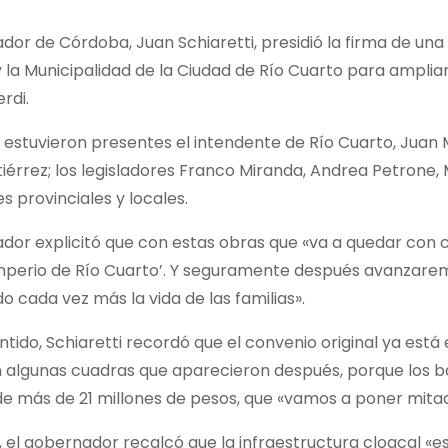
dor de Córdoba, Juan Schiaretti, presidió la firma de una
la Municipalidad de la Ciudad de Río Cuarto para amplia
rdi.
, estuvieron presentes el intendente de Río Cuarto, Juan
iérrez; los legisladores Franco Miranda, Andrea Petrone
s provinciales y locales.
dor explicitó que con estas obras que «va a quedar con 
Imperio de Río Cuarto’. Y seguramente después avanzarem
do cada vez más la vida de las familias».
ntido, Schiaretti recordó que el convenio original ya est
 algunas cuadras que aparecieron después, porque los b
de más de 21 millones de pesos, que «vamos a poner mitad 
, el gobernador recalcó que la infraestructura cloacal «es