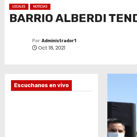
o
LOCALES
NOTICIAS
BARRIO ALBERDI TEN
Por
Administrador1
Oct 18, 2021
Escuchanos en vivo