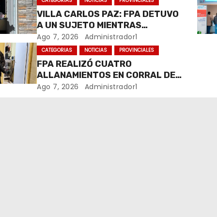
CATEGORIAS
NOTICIAS
PROVINCIALES
VILLA CARLOS PAZ: FPA DETUVO
A UN SUJETO MIENTRAS
COMERCIALIZABA COCAÍNA Y
Ago 7, 2026
Administrador1
MARIHUANA EN UNA PLAZA
CATEGORIAS
NOTICIAS
PROVINCIALES
FPA REALIZÓ CUATRO
ALLANAMIENTOS EN CORRAL DE
BUSTOS-IFFLINGER
Ago 7, 2026
Administrador1