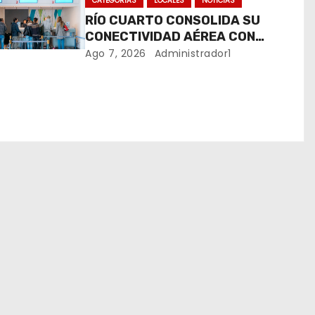
CATEGORIAS
LOCALES
NOTICIAS
RÍO CUARTO CONSOLIDA SU
CONECTIVIDAD AÉREA CON
CUATRO VUELOS SEMANALES A
Ago 7, 2026
Administrador1
BUENOS AIRES