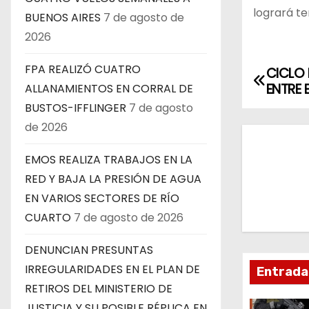
logrará te
BUENOS AIRES
7 de agosto de
2026
FPA REALIZÓ CUATRO
CICLO 
N
ENTRE 
ALLANAMIENTOS EN CORRAL DE
a
BUSTOS-IFFLINGER
7 de agosto
de 2026
v
EMOS REALIZA TRABAJOS EN LA
e
RED Y BAJA LA PRESIÓN DE AGUA
g
EN VARIOS SECTORES DE RÍO
CUARTO
7 de agosto de 2026
a
c
DENUNCIAN PRESUNTAS
IRREGULARIDADES EN EL PLAN DE
Entrada
i
RETIROS DEL MINISTERIO DE
JUSTICIA Y SU POSIBLE RÉPLICA EN