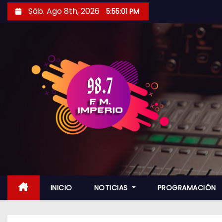
S
Sáb. Ago 8th, 2026
5:55:02 PM
a
l
t
a
r
a
l
c
o
n
t
e
n
INICIO
NOTICIAS
PROGRAMACIÓN
i
d