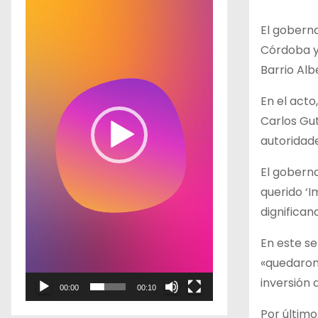
p
El goberna
r
Córdoba y 
o
Barrio Albe
d
u
En el acto
c
Carlos Gut
t
autoridade
o
El goberna
r
querido ‘
d
dignifican
e
v
En este se
í
«quedaron
d
inversión 
00:00
00:10
e
Por último
o