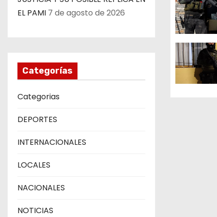
ó
EL PAMI
7 de agosto de 2026
n
d
e
Categorías
e
Categorias
n
DEPORTES
t
r
INTERNACIONALES
a
LOCALES
d
NACIONALES
a
NOTICIAS