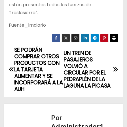
están presentes todas las fuerzas de
Traslasierra”.
Fuente_lmdiario
SE PODRÁN
N
UN TREN DE
COMPRAR OTROS
PASAJEROS
a
PRODUCTOS CON
VOLVIÓ A
LA TARJETA
CIRCULAR POR EL
v
ALIMENTAR Y SE
PEDRAPLÉN DE LA
INCORPORARÁ A LA
LAGUNA LA PICASA
e
AUH
g
a
Por
c
Administrador1