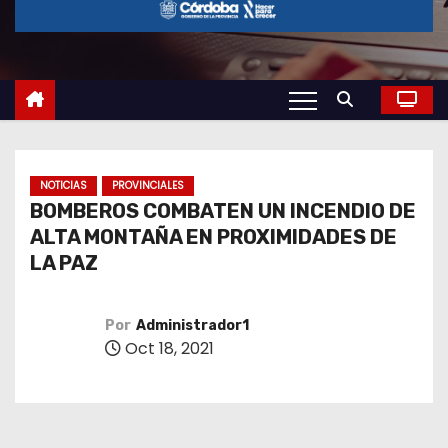
o
NOTICIAS
PROVINCIALES
BOMBEROS COMBATEN UN INCENDIO DE
ALTA MONTAÑA EN PROXIMIDADES DE
LA PAZ
Por
Administrador1
Oct 18, 2021