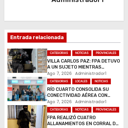
i
ó
n
Entrada relacionada
d
CATEGORIAS
NOTICIAS
PROVINCIALES
e
VILLA CARLOS PAZ: FPA DETUVO
e
A UN SUJETO MIENTRAS
COMERCIALIZABA COCAÍNA Y
Ago 7, 2026
Administrador1
n
MARIHUANA EN UNA PLAZA
CATEGORIAS
LOCALES
NOTICIAS
RÍO CUARTO CONSOLIDA SU
t
CONECTIVIDAD AÉREA CON
CUATRO VUELOS SEMANALES A
Ago 7, 2026
Administrador1
r
BUENOS AIRES
CATEGORIAS
NOTICIAS
PROVINCIALES
a
FPA REALIZÓ CUATRO
ALLANAMIENTOS EN CORRAL DE