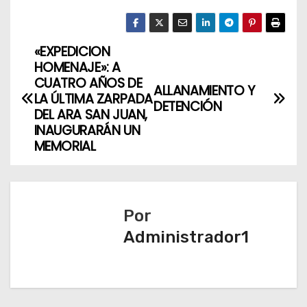
«EXPEDICION
N
HOMENAJE»: A
a
CUATRO AÑOS DE
ALLANAMIENTO Y
LA ÚLTIMA ZARPADA
DETENCIÓN
v
DEL ARA SAN JUAN,
INAUGURARÁN UN
e
MEMORIAL
g
a
Por
c
Administrador1
i
ó