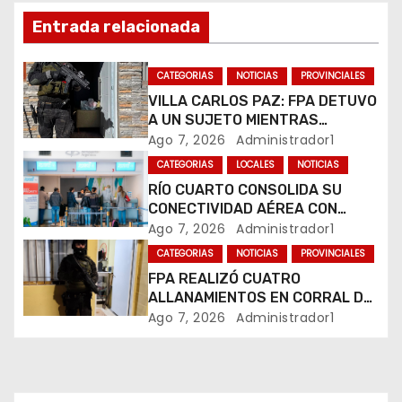
n
Entrada relacionada
d
CATEGORIAS
NOTICIAS
PROVINCIALES
e
VILLA CARLOS PAZ: FPA DETUVO
e
A UN SUJETO MIENTRAS
COMERCIALIZABA COCAÍNA Y
Ago 7, 2026
Administrador1
n
MARIHUANA EN UNA PLAZA
CATEGORIAS
LOCALES
NOTICIAS
RÍO CUARTO CONSOLIDA SU
t
CONECTIVIDAD AÉREA CON
CUATRO VUELOS SEMANALES A
Ago 7, 2026
Administrador1
r
BUENOS AIRES
CATEGORIAS
NOTICIAS
PROVINCIALES
a
FPA REALIZÓ CUATRO
ALLANAMIENTOS EN CORRAL DE
d
BUSTOS-IFFLINGER
Ago 7, 2026
Administrador1
a
s