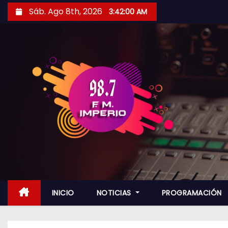
S
Sáb. Ago 8th, 2026
3:42:02 AM
a
l
t
a
r
a
l
c
o
n
t
e
n
INICIO
NOTICIAS
PROGRAMACIÓN
i
d