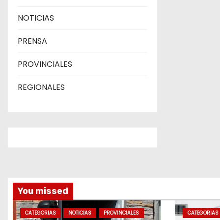
a
NOTICIAS
s
PRENSA
PROVINCIALES
REGIONALES
You missed
CATEGORIAS
NOTICIAS
PROVINCIALES
CATEGORIAS