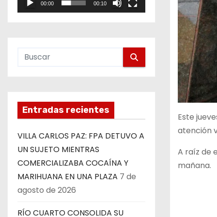
00:00
00:10
e
o
Entradas recientes
Este juev
atención v
VILLA CARLOS PAZ: FPA DETUVO A
UN SUJETO MIENTRAS
A raíz de 
COMERCIALIZABA COCAÍNA Y
mañana.
MARIHUANA EN UNA PLAZA
7 de
agosto de 2026
RÍO CUARTO CONSOLIDA SU