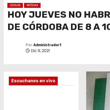
o
LOCALES
NOTICIAS
HOY JUEVES NO HABR
DE CÓRDOBA DE 8 A 1
Por
Administrador1
Dic 9, 2021
Escuchanos en vivo