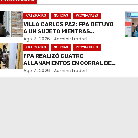
CATEGORIAS
NOTICIAS
PROVINCIALES
VILLA CARLOS PAZ: FPA DETUVO
A UN SUJETO MIENTRAS
COMERCIALIZABA COCAÍNA Y
Ago 7, 2026
Administrador1
MARIHUANA EN UNA PLAZA
CATEGORIAS
NOTICIAS
PROVINCIALES
FPA REALIZÓ CUATRO
ALLANAMIENTOS EN CORRAL DE
BUSTOS-IFFLINGER
Ago 7, 2026
Administrador1