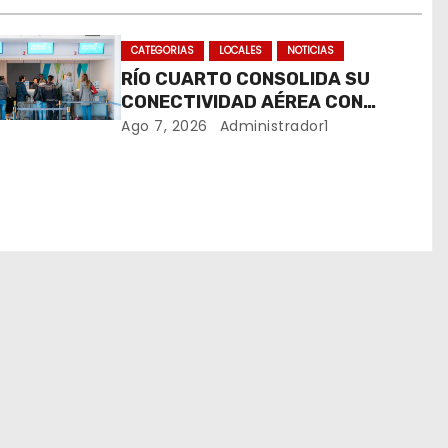
CATEGORIAS
LOCALES
NOTICIAS
RÍO CUARTO CONSOLIDA SU
CONECTIVIDAD AÉREA CON
CUATRO VUELOS SEMANALES A
Ago 7, 2026
Administrador1
BUENOS AIRES