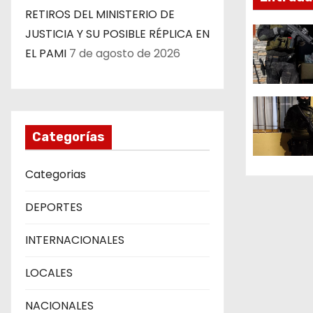
i
RETIROS DEL MINISTERIO DE
ó
JUSTICIA Y SU POSIBLE RÉPLICA EN
EL PAMI
7 de agosto de 2026
n
d
e
Categorías
e
Categorias
n
DEPORTES
t
r
INTERNACIONALES
a
LOCALES
d
NACIONALES