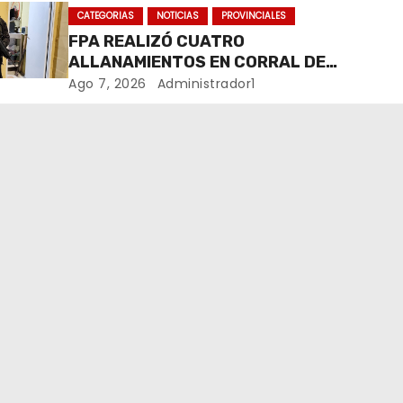
MARIHUANA EN UNA PLAZA
CATEGORIAS
NOTICIAS
PROVINCIALES
FPA REALIZÓ CUATRO
ALLANAMIENTOS EN CORRAL DE
BUSTOS-IFFLINGER
Ago 7, 2026
Administrador1