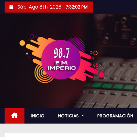
S
Sáb. Ago 8th, 2026
7:32:03 PM
a
l
t
a
r
a
l
c
o
n
t
e
n
INICIO
NOTICIAS
PROGRAMACIÓN
i
d