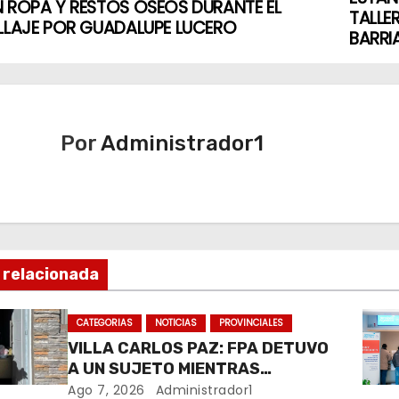
 ROPA Y RESTOS ÓSEOS DURANTE EL
TALLE
LLAJE POR GUADALUPE LUCERO
BARRI
Por
Administrador1
 relacionada
CATEGORIAS
NOTICIAS
PROVINCIALES
VILLA CARLOS PAZ: FPA DETUVO
A UN SUJETO MIENTRAS
COMERCIALIZABA COCAÍNA Y
Ago 7, 2026
Administrador1