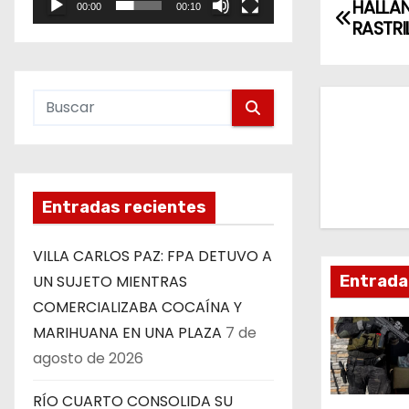
N
HALLAN
00:00
00:10
e
RASTRI
a
o
v
e
g
a
Entradas recientes
c
VILLA CARLOS PAZ: FPA DETUVO A
i
Entrada
UN SUJETO MIENTRAS
ó
COMERCIALIZABA COCAÍNA Y
MARIHUANA EN UNA PLAZA
7 de
n
agosto de 2026
d
RÍO CUARTO CONSOLIDA SU