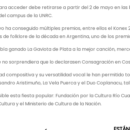
para acceder debe retirarse a partir del 2 de mayo en las 
el campus de la UNRC.
o ha conseguido múltiples premios, entre ellos el Konex
 de folklore de la década en Argentina, uno de los premio
bía ganado La Gaviota de Plata a la mejor canción, merced a
e no sorprendiera que lo declarasen Consagración en Cos
dad compositiva y su versatilidad vocal le han permitido to
isandro Aristimuño, La Vela Puerca y el Duo Coplanacu, tal l
ble esta fiesta popular: Fundación por la Cultura Río Cua
ltura y el Ministerio de Cultura de la Nación.
ESTÁN