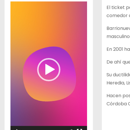
R
El ticket 
e
comedor d
p
Barrionuev
r
masculinos
o
d
En 2001 ha
u
De ahí qu
c
t
Su ductili
o
Heredia, L
r
d
Hacen posi
e
Córdoba Cu
v
í
d