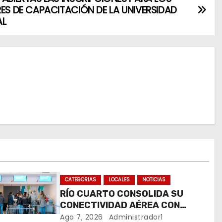
RES DE CAPACITACIÓN DE LA UNIVERSIDAD
AL
CATEGORIAS
LOCALES
NOTICIAS
RÍO CUARTO CONSOLIDA SU
CONECTIVIDAD AÉREA CON
CUATRO VUELOS SEMANALES A
Ago 7, 2026
Administrador1