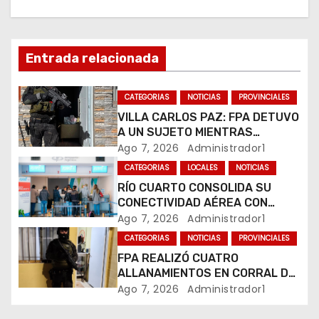
i
ó
Entrada relacionada
n
CATEGORIAS
NOTICIAS
PROVINCIALES
d
VILLA CARLOS PAZ: FPA DETUVO
A UN SUJETO MIENTRAS
e
COMERCIALIZABA COCAÍNA Y
Ago 7, 2026
Administrador1
MARIHUANA EN UNA PLAZA
e
CATEGORIAS
LOCALES
NOTICIAS
RÍO CUARTO CONSOLIDA SU
n
CONECTIVIDAD AÉREA CON
CUATRO VUELOS SEMANALES A
Ago 7, 2026
Administrador1
t
BUENOS AIRES
CATEGORIAS
NOTICIAS
PROVINCIALES
r
FPA REALIZÓ CUATRO
ALLANAMIENTOS EN CORRAL DE
a
BUSTOS-IFFLINGER
Ago 7, 2026
Administrador1
d