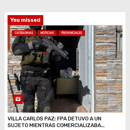
a
You missed
s
CATEGORIAS
NOTICIAS
PROVINCIALES
VILLA CARLOS PAZ: FPA DETUVO A UN
SUJETO MIENTRAS COMERCIALIZABA