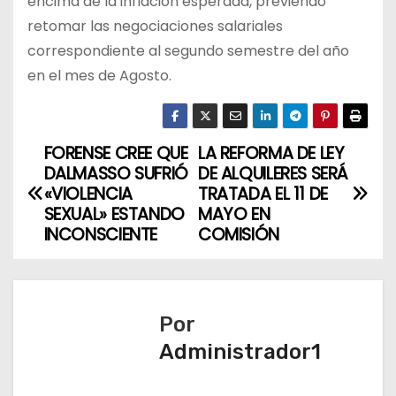
encima de la inflación esperada, previendo
retomar las negociaciones salariales
correspondiente al segundo semestre del año
en el mes de Agosto.
FORENSE CREE QUE
LA REFORMA DE LEY
N
DALMASSO SUFRIÓ
DE ALQUILERES SERÁ
a
«VIOLENCIA
TRATADA EL 11 DE
SEXUAL» ESTANDO
MAYO EN
v
INCONSCIENTE
COMISIÓN
e
g
Por
a
Administrador1
c