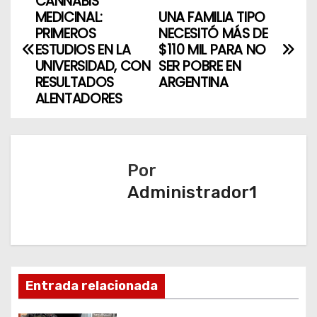
CANNABIS
N
MEDICINAL:
UNA FAMILIA TIPO
a
PRIMEROS
NECESITÓ MÁS DE
ESTUDIOS EN LA
$110 MIL PARA NO
v
UNIVERSIDAD, CON
SER POBRE EN
RESULTADOS
ARGENTINA
e
ALENTADORES
g
a
Por
c
Administrador1
i
ó
n
Entrada relacionada
d